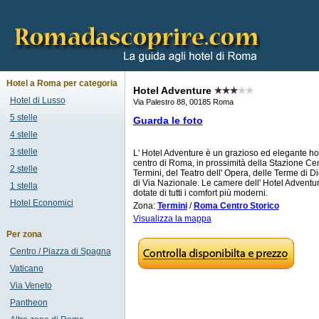
Hotel a Roma per categoria
Hotel Adventure
Hotel di Lusso
Via Palestro 88, 00185 Roma
5 stelle
Guarda le foto
4 stelle
3 stelle
L' Hotel Adventure è un grazioso ed elegante hot
centro di Roma, in prossimità della Stazione Ce
2 stelle
Termini, del Teatro dell' Opera, delle Terme di D
di Via Nazionale. Le camere dell' Hotel Adventu
1 stella
dotate di tutti i comfort più moderni.
Hotel Economici
Zona:
Termini
/
Roma Centro Storico
Visualizza la mappa
Per zona
Centro / Piazza di Spagna
Vaticano
Via Veneto
Pantheon