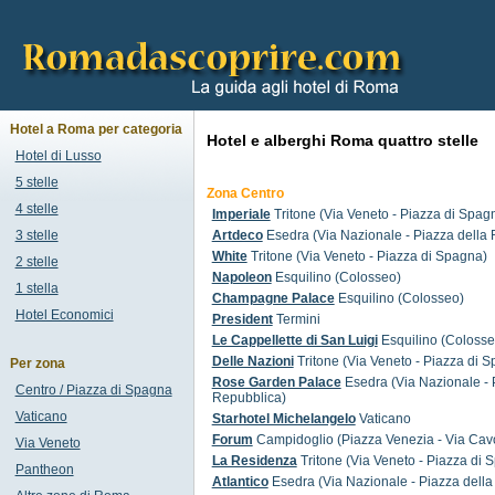
Hotel a Roma per categoria
Hotel e alberghi Roma quattro stelle
Hotel di Lusso
5 stelle
Zona Centro
4 stelle
Imperiale
Tritone (Via Veneto - Piazza di Spag
3 stelle
Artdeco
Esedra (Via Nazionale - Piazza della
White
Tritone (Via Veneto - Piazza di Spagna)
2 stelle
Napoleon
Esquilino (Colosseo)
1 stella
Champagne Palace
Esquilino (Colosseo)
Hotel Economici
President
Termini
Le Cappellette di San Luigi
Esquilino (Colosse
Delle Nazioni
Tritone (Via Veneto - Piazza di 
Per zona
Rose Garden Palace
Esedra (Via Nazionale - 
Centro / Piazza di Spagna
Repubblica)
Vaticano
Starhotel Michelangelo
Vaticano
Forum
Campidoglio (Piazza Venezia - Via Cav
Via Veneto
La Residenza
Tritone (Via Veneto - Piazza di 
Pantheon
Atlantico
Esedra (Via Nazionale - Piazza della