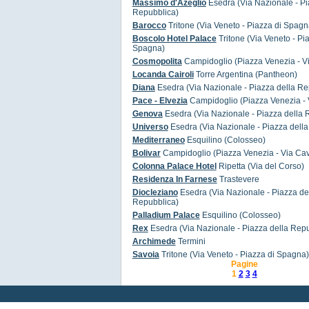
Massimo d'Azeglio
Esedra (Via Nazionale - Pi
Repubblica)
Barocco
Tritone (Via Veneto - Piazza di Spagn
Boscolo Hotel Palace
Tritone (Via Veneto - Pi
Spagna)
Cosmopolita
Campidoglio (Piazza Venezia - V
Locanda Cairoli
Torre Argentina (Pantheon)
Diana
Esedra (Via Nazionale - Piazza della Re
Pace - Elvezia
Campidoglio (Piazza Venezia - 
Genova
Esedra (Via Nazionale - Piazza della 
Universo
Esedra (Via Nazionale - Piazza dell
Mediterraneo
Esquilino (Colosseo)
Bolivar
Campidoglio (Piazza Venezia - Via Ca
Colonna Palace Hotel
Ripetta (Via del Corso)
Residenza In Farnese
Trastevere
Diocleziano
Esedra (Via Nazionale - Piazza de
Repubblica)
Palladium Palace
Esquilino (Colosseo)
Rex
Esedra (Via Nazionale - Piazza della Repu
Archimede
Termini
Savoia
Tritone (Via Veneto - Piazza di Spagna)
Pagine
1
2
3
4