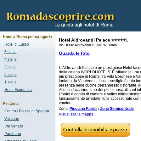
Hotel a Roma per categoria
Hotel Aldrovandi Palace
Hotel di Lusso
Via Ulisse Aldrovandi 15, 00197 Roma
5 stelle
Guarda le foto
4 stelle
3 stelle
L’ Aldrovandi Palace è un prestigioso Hotel face
della catena WORLDHOTELS. E' situato in una 
2 stelle
più prestigiose di Roma, tra Villa Borghese e Val
lontano da Via Veneto. Il suo prestigio è dato ino
1 stella
presenza nelle cucine dell'annesso ristorante, d
Hotel Economici
Alfonso Iaccarino, uno dei più conosciuti chef in
L'hotel è dotato di camere e suites differenteme
lussuosamente arredate, tutte accessoriate con i
comfort.
Per zona
Zona:
Pinciano Parioli
/
Zona Semicentrale
Centro / Piazza di Spagna
Visualizza la mappa
Vaticano
Via Veneto
Pantheon