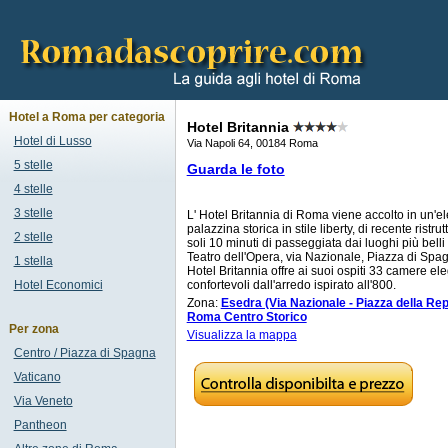
Hotel a Roma per categoria
Hotel Britannia
Hotel di Lusso
Via Napoli 64, 00184 Roma
5 stelle
Guarda le foto
4 stelle
3 stelle
L' Hotel Britannia di Roma viene accolto in un'e
palazzina storica in stile liberty, di recente ristru
2 stelle
soli 10 minuti di passeggiata dai luoghi più belli de
Teatro dell'Opera, via Nazionale, Piazza di Spag
1 stella
Hotel Britannia offre ai suoi ospiti 33 camere ele
Hotel Economici
confortevoli dall'arredo ispirato all'800.
Zona:
Esedra (Via Nazionale - Piazza della Re
Roma Centro Storico
Per zona
Visualizza la mappa
Centro / Piazza di Spagna
Vaticano
Via Veneto
Pantheon