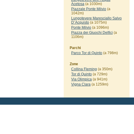
Acetosa
(a 1030m)
Piazzale Ponte Milvio
(a
1042m)
Lungotevere Maresciallo Salvo
D' Acquisto
(a 1075m)
Ponte Milvio
(a 1096m)
Piazza dei Giuochi Delfici
(a
1106m)
Parchi
Parco Tor di Quinto
(a 798m)
Zone
Collina Fleming
(a 350m)
Tor di Quinto
(a 729m)
Via Olimpica
(a 941m)
Vigna Clara
(a 1259m)