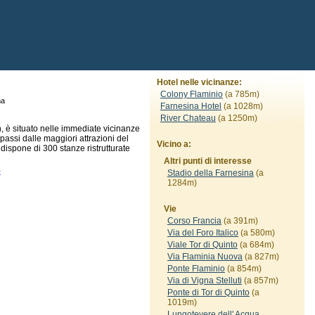
Hotel nelle vicinanze:
Colony Flaminio
(a 785m)
ma
Farnesina Hotel
(a 1028m)
River Chateau
(a 1250m)
, è situato nelle immediate vicinanze
assi dalle maggiori attrazioni del
Vicino a:
dispone di 300 stanze ristrutturate
Altri punti di interesse
e
Stadio della Farnesina
(a
1284m)
Vie
Corso Francia
(a 391m)
Via del Foro Italico
(a 580m)
Viale Tor di Quinto
(a 684m)
Via Flaminia Nuova
(a 827m)
Ponte Flaminio
(a 854m)
Via di Vigna Stelluti
(a 857m)
Ponte di Tor di Quinto
(a
1019m)
Lungotevere dell' Acqua