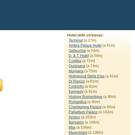
Hotel nelle vicinanze:
Terminal
(a 27m)
Ambra Palace Hotel
(a 41m)
Sallecchia
(a 54m)
D. & T. Hotel
(a 56m)
Contilia
(a 72m)
Quisisana
(a 74m)
Morgana
(a 75m)
Hollywood Stella Elsa
(a 81m)
Di Rienzo
(a 81m)
Cortorillo
(a 81m)
Kennedy
(a 81m)
Histoire Romantique
(a 90m)
Romantica
(a 90m)
Champagne Palace
(a 94m)
Palladium Palace
(a 103m)
Ariston
(a 103m)
Bergamo
(a 106m)
Max
(a 106m)
Marechiaro
(a 106m)