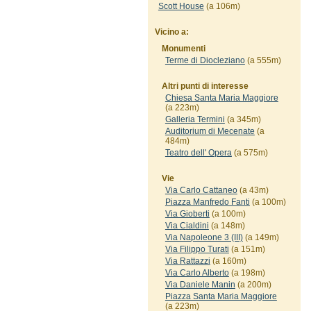
Scott House
(a 106m)
Vicino a:
Monumenti
Terme di Diocleziano
(a 555m)
Altri punti di interesse
Chiesa Santa Maria Maggiore
(a 223m)
Galleria Termini
(a 345m)
Auditorium di Mecenate
(a
484m)
Teatro dell' Opera
(a 575m)
Vie
Via Carlo Cattaneo
(a 43m)
Piazza Manfredo Fanti
(a 100m)
Via Gioberti
(a 100m)
Via Cialdini
(a 148m)
Via Napoleone 3 (III)
(a 149m)
Via Filippo Turati
(a 151m)
Via Rattazzi
(a 160m)
Via Carlo Alberto
(a 198m)
Via Daniele Manin
(a 200m)
Piazza Santa Maria Maggiore
(a 223m)