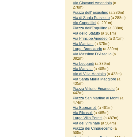
Via Giovanni Amendola
(a
278m)
Piazza dell' Esquilino
(a 286m)
Via di Santa Prassede
(a 288m)
Via Cappellini
(a 291m)
Piazza dell'Esquilino
(a 338m)
Via dello Statuto
(a 361m)
Via Principe Amedeo
(a 371m)
Via Mamiani
(a 375m)
Largo Brancaccio
(a 380m)
Via Massimo D' Azeglio
(a
382m)
Via Leopardi
(a 389m)
Via Marsala
(a 405m)
Via di Villa Montalto
(a 423m)
Via Santa Maria Maggiore
(a
435m)
Piazza Vittorio Emanuele
(a
442m)
Piazza San Martino ai Monti
(a
474m)
Via Buonarroti
(a 481m)
Via Ricasoli
(a 485m)
Largo Villa Peretti
(a 487m)
Via del Viminale
(a 504m)
Piazza dei Cinquecento
(a
505m)