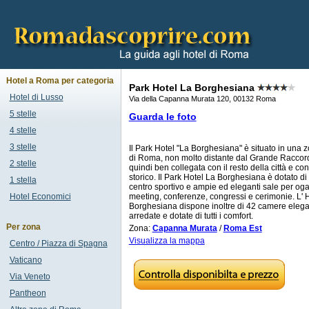
Hotel a Roma per categoria
Park Hotel La Borghesiana
Hotel di Lusso
Via della Capanna Murata 120, 00132 Roma
5 stelle
Guarda le foto
4 stelle
3 stelle
Il Park Hotel "La Borghesiana" è situato in una z
di Roma, non molto distante dal Grande Raccor
2 stelle
quindi ben collegata con il resto della città e con
storico. Il Park Hotel La Borghesiana è dotato d
1 stella
centro sportivo e ampie ed eleganti sale per og
Hotel Economici
meeting, conferenze, congressi e cerimonie. L' 
Borghesiana dispone inoltre di 42 camere eleg
arredate e dotate di tutti i comfort.
Per zona
Zona:
Capanna Murata
/
Roma Est
Visualizza la mappa
Centro / Piazza di Spagna
Vaticano
Via Veneto
Pantheon