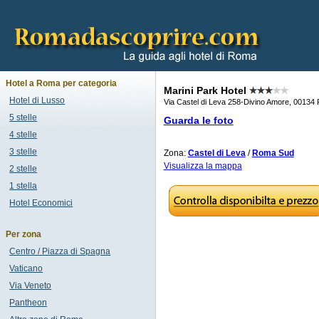
Hotel a Roma per categoria
Marini Park Hotel
Hotel di Lusso
Via Castel di Leva 258-Divino Amore, 00134
5 stelle
Guarda le foto
4 stelle
3 stelle
Zona:
Castel di Leva
/
Roma Sud
Visualizza la mappa
2 stelle
1 stella
Hotel Economici
Per zona
Centro / Piazza di Spagna
Vaticano
Via Veneto
Pantheon