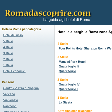
Hotel a Roma per categoria
Hotel e alberghi a Roma zona S
Hotel di Lusso
5 stelle
4 Stelle
4 stelle
Four Points Hotel Sheraton Roma We
3 stelle
3 Stelle
2 stelle
Mancini Park Hotel
1 stella
Quadrifoglio Iii
Hotel Economici
Quadrifoglio
2 Stelle
Per zona
Quadrifoglio IV
Centro / Piazza di Spagna
Quadrifoglio II
Vaticano
1 Stella
Via Veneto
La Siesta
Pantheon
Altre tipologie di alloggio