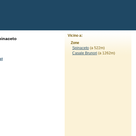
Vicino a:
pinaceto
Zone
Spinaceto
(a 522m)
Casale Brunori
(a 1262m)
st