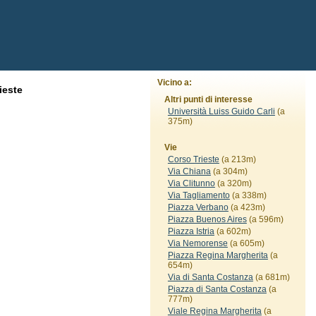
Vicino a:
ieste
Altri punti di interesse
Università Luiss Guido Carli
(a
375m)
Vie
Corso Trieste
(a 213m)
Via Chiana
(a 304m)
Via Clitunno
(a 320m)
Via Tagliamento
(a 338m)
Piazza Verbano
(a 423m)
Piazza Buenos Aires
(a 596m)
Piazza Istria
(a 602m)
Via Nemorense
(a 605m)
Piazza Regina Margherita
(a
654m)
Via di Santa Costanza
(a 681m)
Piazza di Santa Costanza
(a
777m)
Viale Regina Margherita
(a