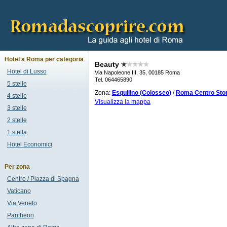
Hotel a Roma per categoria
Beauty
Hotel di Lusso
Via Napoleone III, 35, 00185 Roma
Tel. 064465890
5 stelle
Zona:
Esquilino (Colosseo)
/
Roma Centro Stor
4 stelle
Visualizza la mappa
3 stelle
2 stelle
1 stella
Hotel Economici
Per zona
Centro / Piazza di Spagna
Vaticano
Via Veneto
Pantheon