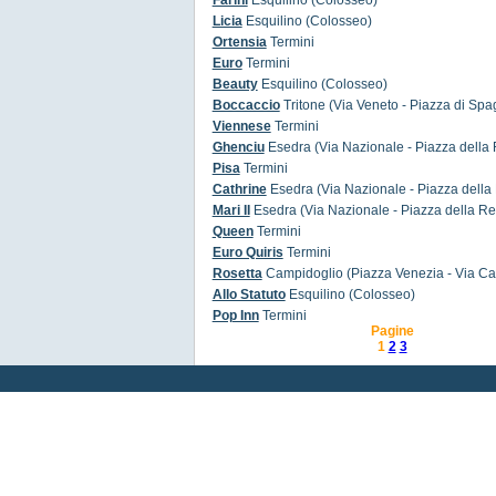
Farini
Esquilino (Colosseo)
Licia
Esquilino (Colosseo)
Ortensia
Termini
Euro
Termini
Beauty
Esquilino (Colosseo)
Boccaccio
Tritone (Via Veneto - Piazza di Spa
Viennese
Termini
Ghenciu
Esedra (Via Nazionale - Piazza della
Pisa
Termini
Cathrine
Esedra (Via Nazionale - Piazza della
Mari II
Esedra (Via Nazionale - Piazza della Re
Queen
Termini
Euro Quiris
Termini
Rosetta
Campidoglio (Piazza Venezia - Via Ca
Allo Statuto
Esquilino (Colosseo)
Pop Inn
Termini
Pagine
1
2
3