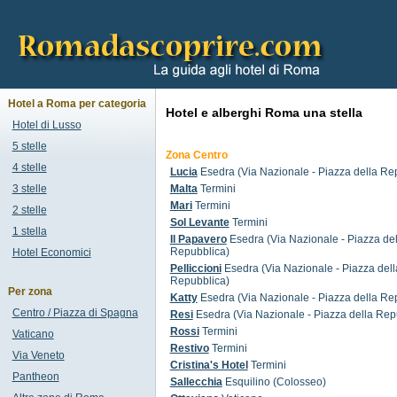
Hotel a Roma per categoria
Hotel e alberghi Roma una stella
Hotel di Lusso
5 stelle
Zona Centro
4 stelle
Lucia
Esedra (Via Nazionale - Piazza della Re
3 stelle
Malta
Termini
Mari
Termini
2 stelle
Sol Levante
Termini
1 stella
Il Papavero
Esedra (Via Nazionale - Piazza del
Repubblica)
Hotel Economici
Pelliccioni
Esedra (Via Nazionale - Piazza dell
Repubblica)
Per zona
Katty
Esedra (Via Nazionale - Piazza della Re
Centro / Piazza di Spagna
Resi
Esedra (Via Nazionale - Piazza della Rep
Rossi
Termini
Vaticano
Restivo
Termini
Via Veneto
Cristina's Hotel
Termini
Pantheon
Sallecchia
Esquilino (Colosseo)