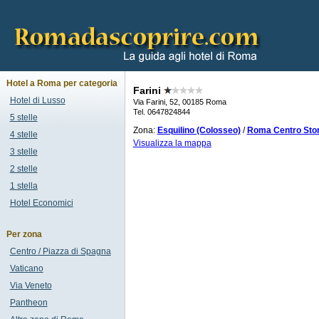
Hotel a Roma per categoria
Farini
Hotel di Lusso
Via Farini, 52, 00185 Roma
Tel. 0647824844
5 stelle
Zona:
Esquilino (Colosseo)
/
Roma Centro Stor
4 stelle
Visualizza la mappa
3 stelle
2 stelle
1 stella
Hotel Economici
Per zona
Centro / Piazza di Spagna
Vaticano
Via Veneto
Pantheon