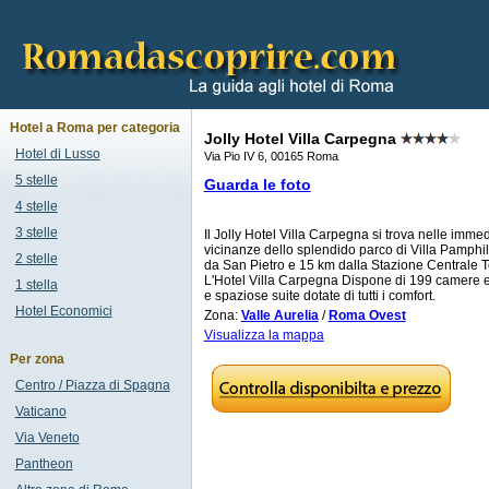
Hotel a Roma per categoria
Jolly Hotel Villa Carpegna
Hotel di Lusso
Via Pio IV 6, 00165 Roma
5 stelle
Guarda le foto
4 stelle
3 stelle
Il Jolly Hotel Villa Carpegna si trova nelle imme
vicinanze dello splendido parco di Villa Pamphili
2 stelle
da San Pietro e 15 km dalla Stazione Centrale T
L'Hotel Villa Carpegna Dispone di 199 camere 
1 stella
e spaziose suite dotate di tutti i comfort.
Hotel Economici
Zona:
Valle Aurelia
/
Roma Ovest
Visualizza la mappa
Per zona
Centro / Piazza di Spagna
Vaticano
Via Veneto
Pantheon