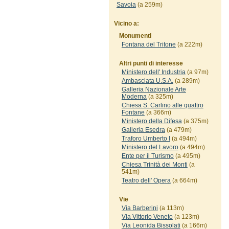
Savoia
(a 259m)
Vicino a:
Monumenti
Fontana del Tritone
(a 222m)
Altri punti di interesse
Ministero dell' Industria
(a 97m)
Ambasciata U.S.A.
(a 289m)
Galleria Nazionale Arte
Moderna
(a 325m)
Chiesa S. Carlino alle quattro
Fontane
(a 366m)
Ministero della Difesa
(a 375m)
Galleria Esedra
(a 479m)
Traforo Umberto I
(a 494m)
Ministero del Lavoro
(a 494m)
Ente per il Turismo
(a 495m)
Chiesa Trinità dei Monti
(a
541m)
Teatro dell' Opera
(a 664m)
Vie
Via Barberini
(a 113m)
Via Vittorio Veneto
(a 123m)
Via Leonida Bissolati
(a 166m)