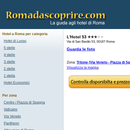
Hotel a Roma per categoria
L'Hotel 53
Hotel di Lusso
Via di San Basilio 53, 00187 Roma
5 stelle
Guarda le foto
4 stelle
3 stelle
Zona:
Tritone (Via Veneto - Piazza di S
Visualizza la mappa
2 stelle
1 stella
Hotel Economici
Per zona
Centro / Piazza di Spagna
Vaticano
Via Veneto
Pantheon