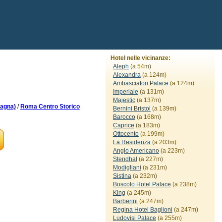
Hotel nelle vicinanze:
Aleph
(a 54m)
Alexandra
(a 124m)
Ambasciatori Palace
(a 124m)
Imperiale
(a 131m)
Majestic
(a 137m)
pagna)
/
Roma Centro Storico
Bernini Bristol
(a 139m)
Barocco
(a 168m)
Caprice
(a 183m)
Ottocento
(a 199m)
La Residenza
(a 203m)
Anglo Americano
(a 223m)
Stendhal
(a 227m)
Modigliani
(a 231m)
Sistina
(a 232m)
Boscolo Hotel Palace
(a 238m)
King
(a 245m)
Barberini
(a 247m)
Regina Hotel Baglioni
(a 247m)
Ludovisi Palace
(a 255m)