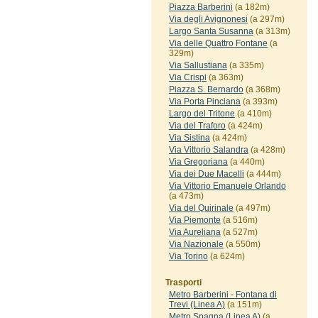
Piazza Barberini
(a 182m)
Via degli Avignonesi
(a 297m)
Largo Santa Susanna
(a 313m)
Via delle Quattro Fontane
(a
329m)
Via Sallustiana
(a 335m)
Via Crispi
(a 363m)
Piazza S. Bernardo
(a 368m)
Via Porta Pinciana
(a 393m)
Largo del Tritone
(a 410m)
Via del Traforo
(a 424m)
Via Sistina
(a 424m)
Via Vittorio Salandra
(a 428m)
Via Gregoriana
(a 440m)
Via dei Due Macelli
(a 444m)
Via Vittorio Emanuele Orlando
(a 473m)
Via del Quirinale
(a 497m)
Via Piemonte
(a 516m)
Via Aureliana
(a 527m)
Via Nazionale
(a 550m)
Via Torino
(a 624m)
Trasporti
Metro Barberini - Fontana di
Trevi (Linea A)
(a 151m)
Metro Spagna (Linea A)
(a