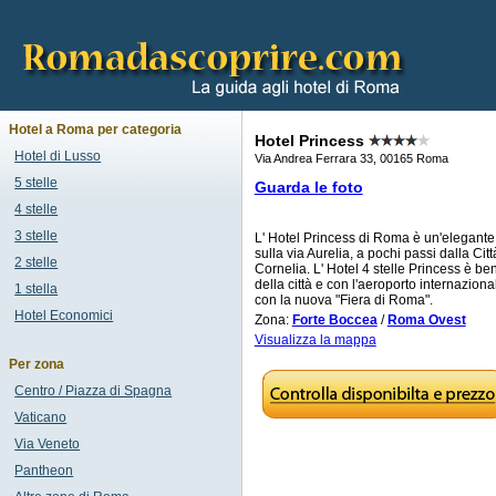
Hotel a Roma per categoria
Hotel Princess
Hotel di Lusso
Via Andrea Ferrara 33, 00165 Roma
5 stelle
Guarda le foto
4 stelle
3 stelle
L' Hotel Princess di Roma è un'elegante s
sulla via Aurelia, a pochi passi dalla Cit
2 stelle
Cornelia. L' Hotel 4 stelle Princess è ben
della città e con l'aeroporto internazion
1 stella
con la nuova "Fiera di Roma".
Hotel Economici
Zona:
Forte Boccea
/
Roma Ovest
Visualizza la mappa
Per zona
Centro / Piazza di Spagna
Vaticano
Via Veneto
Pantheon