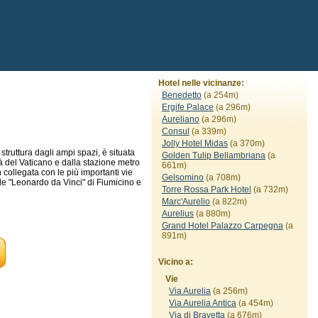
Hotel nelle vicinanze:
Benedetto
(a 254m)
Ergife Palace
(a 296m)
Aureliano
(a 296m)
Consul
(a 339m)
Jolly Hotel Midas
(a 370m)
truttura dagli ampi spazi, è situata
Golden Tulip Bellambriana
(a
tà del Vaticano e dalla stazione metro
661m)
 collegata con le più importanti vie
Gelsomino
(a 708m)
ale "Leonardo da Vinci" di Fiumicino e
Torre Rossa Park Hotel
(a 732m)
Marc'Aurelio
(a 822m)
Aurelius
(a 880m)
Grand Hotel Palazzo Carpegna
(a
891m)
Vicino a:
Vie
Via Aurelia
(a 256m)
Via Aurelia Antica
(a 454m)
Via di Bravetta
(a 676m)