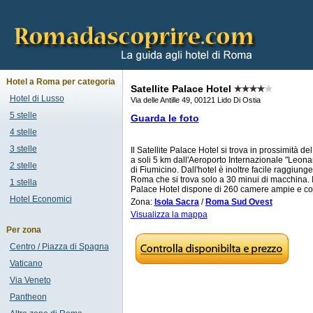
Hotel a Roma per categoria
Satellite Palace Hotel
Hotel di Lusso
Via delle Antille 49, 00121 Lido Di Ostia
5 stelle
Guarda le foto
4 stelle
3 stelle
Il Satellite Palace Hotel si trova in prossimità del
a soli 5 km dall'Aeroporto Internazionale "Leona
2 stelle
di Fiumicino. Dall'hotel è inoltre facile raggiunger
Roma che si trova solo a 30 minui di macchina. Il
1 stella
Palace Hotel dispone di 260 camere ampie e con
Hotel Economici
Zona:
Isola Sacra
/
Roma Sud Ovest
Visualizza la mappa
Per zona
Centro / Piazza di Spagna
Vaticano
Via Veneto
Pantheon