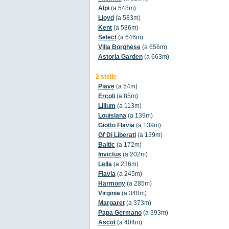
Alpi
(a 548m)
Lloyd
(a 583m)
Kent
(a 586m)
Select
(a 646m)
Villa Borghese
(a 656m)
Astoria Garden
(a 663m)
2 stelle
Piave
(a 54m)
Ercoli
(a 85m)
Lilium
(a 113m)
Louisiana
(a 139m)
Giotto Flavia
(a 139m)
Gf Di Liberati
(a 139m)
Baltic
(a 172m)
Invictus
(a 202m)
Lella
(a 236m)
Flavia
(a 245m)
Harmony
(a 285m)
Virginia
(a 348m)
Margaret
(a 373m)
Papa Germano
(a 393m)
Ascot
(a 404m)