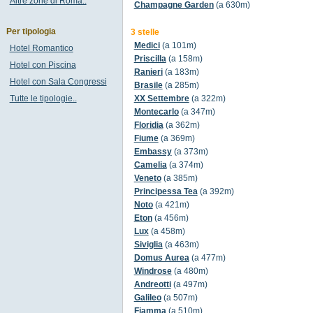
Altre zone di Roma..
Champagne Garden
(a 630m)
Per tipologia
3 stelle
Medici
(a 101m)
Hotel Romantico
Priscilla
(a 158m)
Hotel con Piscina
Ranieri
(a 183m)
Hotel con Sala Congressi
Brasile
(a 285m)
Tutte le tipologie..
XX Settembre
(a 322m)
Montecarlo
(a 347m)
Floridia
(a 362m)
Fiume
(a 369m)
Embassy
(a 373m)
Camelia
(a 374m)
Veneto
(a 385m)
Principessa Tea
(a 392m)
Noto
(a 421m)
Eton
(a 456m)
Lux
(a 458m)
Siviglia
(a 463m)
Domus Aurea
(a 477m)
Windrose
(a 480m)
Andreotti
(a 497m)
Galileo
(a 507m)
Fiamma
(a 510m)