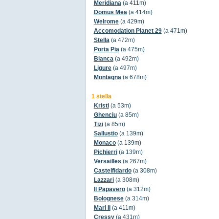
Meridiana
(a 411m)
Domus Mea
(a 414m)
Welrome
(a 429m)
Accomodation Planet 29
(a 471m)
Stella
(a 472m)
Porta Pia
(a 475m)
Bianca
(a 492m)
Ligure
(a 497m)
Montagna
(a 678m)
1 stella
Kristi
(a 53m)
Ghenciu
(a 85m)
Tizi
(a 85m)
Sallustio
(a 139m)
Monaco
(a 139m)
Pichierri
(a 139m)
Versailles
(a 267m)
Castelfidardo
(a 308m)
Lazzari
(a 308m)
Il Papavero
(a 312m)
Bolognese
(a 314m)
Mari II
(a 411m)
Cressy
(a 431m)