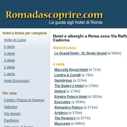
Hotel a Roma per categoria
Hotel e alberghi a Roma zona Via Raff
Cadorna
Hotel di Lusso
5 stelle
Hotel di Lusso
Le Grand Hotel - St. Regis Grand
(a 566m)
4 stelle
3 stelle
4 stelle
2 stelle
Marcella Royal Hotel
(a 71m)
1 stella
Londra & Cargill
(a 73m)
Gambrinus
(a 115m)
Hotel Economici
The Bailey's Hotel
(a 170m)
Oxford
(a 174m)
Per zona
Empire Palace Hotel
(a 282m)
Centro / Piazza di Spagna
Executive
(a 359m)
Vaticano
Romanico Palace
(a 371m)
Artdeco
(a 376m)
Via Veneto
The Regency
(a 377m)
Pantheon
Mascagni
(a 566m)