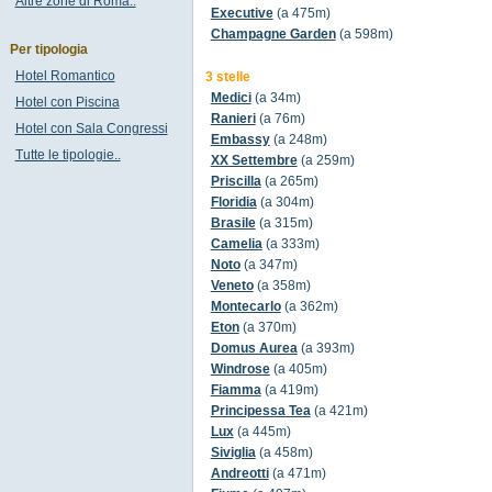
Altre zone di Roma..
Executive
(a 475m)
Champagne Garden
(a 598m)
Per tipologia
Hotel Romantico
3 stelle
Medici
(a 34m)
Hotel con Piscina
Ranieri
(a 76m)
Hotel con Sala Congressi
Embassy
(a 248m)
Tutte le tipologie..
XX Settembre
(a 259m)
Priscilla
(a 265m)
Floridia
(a 304m)
Brasile
(a 315m)
Camelia
(a 333m)
Noto
(a 347m)
Veneto
(a 358m)
Montecarlo
(a 362m)
Eton
(a 370m)
Domus Aurea
(a 393m)
Windrose
(a 405m)
Fiamma
(a 419m)
Principessa Tea
(a 421m)
Lux
(a 445m)
Siviglia
(a 458m)
Andreotti
(a 471m)