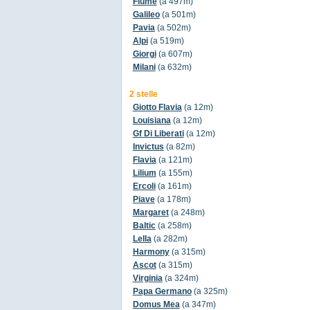
Fiume
(a 497m)
Galileo
(a 501m)
Pavia
(a 502m)
Alpi
(a 519m)
Giorgi
(a 607m)
Milani
(a 632m)
2 stelle
Giotto Flavia
(a 12m)
Louisiana
(a 12m)
Gf Di Liberati
(a 12m)
Invictus
(a 82m)
Flavia
(a 121m)
Lilium
(a 155m)
Ercoli
(a 161m)
Piave
(a 178m)
Margaret
(a 248m)
Baltic
(a 258m)
Lella
(a 282m)
Harmony
(a 315m)
Ascot
(a 315m)
Virginia
(a 324m)
Papa Germano
(a 325m)
Domus Mea
(a 347m)