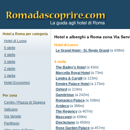
Hotel a Roma per categoria
Hotel e alberghi a Roma zona Via Servi
Hotel di Lusso
Hotel di Lusso
5 stelle
Le Grand Hotel - St. Regis Grand
(a 439m)
4 stelle
3 stelle
4 stelle
The Bailey's Hotel
(a 43m)
2 stelle
Marcella Royal Hotel
(a 73m)
1 stella
Londra & Cargill
(a 123m)
Hotel Economici
Empire Palace Hotel
(a 175m)
Oxford
(a 219m)
Gambrinus
(a 242m)
Per zona
Romanico Palace
(a 338m)
Centro / Piazza di Spagna
Artdeco
(a 386m)
Vaticano
The Regency
(a 407m)
Via Veneto
Mascagni
(a 439m)
Diocleziano
(a 450m)
Pantheon
Rose Garden Palace
(a 457m)