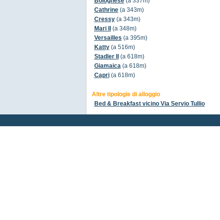
Bolognese
(a 337m)
Cathrine
(a 343m)
Cressy
(a 343m)
Mari II
(a 348m)
Versailles
(a 395m)
Katty
(a 516m)
Stadler II
(a 618m)
Giamaica
(a 618m)
Capri
(a 618m)
Altre tipologie di alloggio
Bed & Breakfast vicino Via Servio Tullio