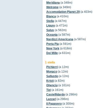
Meridiana
(a 348m)
Welrome
(a 349m)
Accomodation Planet 29
(a 403m)
Bianca
(a 410m)
Stella
(a 447m)
Ligure
(a 471m)
Salus
(a 562m)
Oceania
(a 587m)
Nardizzi Americana
(a 587m)
Porta Pia
(a 591m)
New York
(a 618m)
Dei Mille
(a 631m)
1 stella
Pichierri
(a 12m)
Monaco
(a 12m)
Sallustio
(a 12m)
Kristi
(a 82m)
Ghenciu
(a 161m)
Tizi
(a 161m)
Castelfidardo
(a 296m)
Lazzari
(a 296m)
Il Papavero
(a 300m)