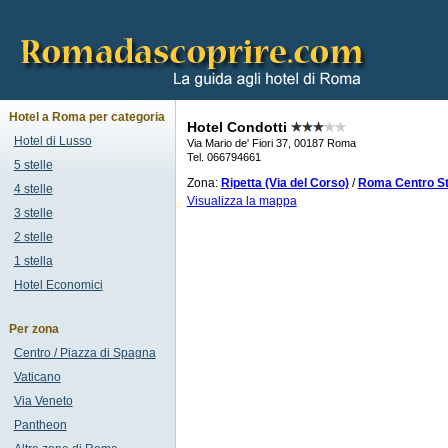
Hotel a Roma per categoria
Hotel Condotti
Hotel di Lusso
Via Mario de' Fiori 37, 00187 Roma
Tel. 066794661
5 stelle
Zona:
Ripetta (Via del Corso)
/
Roma Centro St
4 stelle
Visualizza la mappa
3 stelle
2 stelle
1 stella
Hotel Economici
Per zona
Centro / Piazza di Spagna
Vaticano
Via Veneto
Pantheon