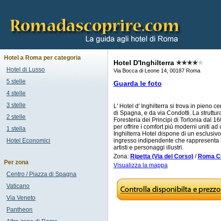
Hotel a Roma per categoria
Hotel D'Inghilterra
Hotel di Lusso
Via Bocca di Leone 14, 00187 Roma
5 stelle
Guarda le foto
4 stelle
3 stelle
L' Hotel d' Inghilterra si trova in pieno c
di Spagna, e da via Condotti. La struttur
2 stelle
Foresteria dei Principi di Torlonia dal 16
per offrire i comfort più moderni uniti ad
1 stella
Inghilterra Hotel dispone di un esclusiv
Hotel Economici
ingresso indipendente che rappresenta il p
artisti e personaggi illustri.
Zona:
Ripetta (Via del Corso)
/
Roma Ce
Per zona
Visualizza la mappa
Centro / Piazza di Spagna
Vaticano
Via Veneto
Pantheon