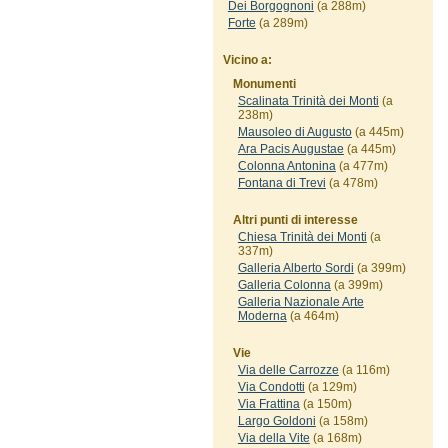
Dei Borgognoni
(a 288m)
Forte
(a 289m)
Vicino a:
Monumenti
Scalinata Trinità dei Monti
(a
238m)
Mausoleo di Augusto
(a 445m)
Ara Pacis Augustae
(a 445m)
Colonna Antonina
(a 477m)
Fontana di Trevi
(a 478m)
Altri punti di interesse
Chiesa Trinità dei Monti
(a
337m)
Galleria Alberto Sordi
(a 399m)
Galleria Colonna
(a 399m)
Galleria Nazionale Arte
Moderna
(a 464m)
Vie
Via delle Carrozze
(a 116m)
Via Condotti
(a 129m)
Via Frattina
(a 150m)
Largo Goldoni
(a 158m)
Via della Vite
(a 168m)