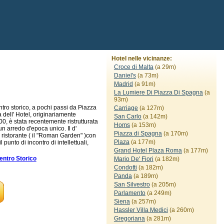
Hotel nelle vicinanze:
Croce di Malta
(a 29m)
Daniel's
(a 73m)
Madrid
(a 91m)
La Lumiere Di Piazza Di Spagna
(a
93m)
entro storico, a pochi passi da Piazza
Carriage
(a 127m)
a dell' Hotel, originariamente
San Carlo
(a 142m)
00, è stata recentemente ristrutturata
Homs
(a 153m)
 un arredo d'epoca unico. Il d'
Piazza di Spagna
(a 170m)
o ristorante ( il "Roman Garden" )con
Plaza
(a 177m)
unto di incontro di intellettuali,
Grand Hotel Plaza Roma
(a 177m)
ntro Storico
Mario De' Fiori
(a 182m)
Condotti
(a 182m)
Panda
(a 189m)
San Silvestro
(a 205m)
Parlamento
(a 249m)
Siena
(a 257m)
Hassler Villa Medici
(a 260m)
Gregoriana
(a 281m)