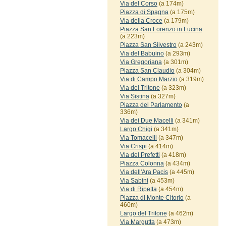
Via del Corso
(a 174m)
Piazza di Spagna
(a 175m)
Via della Croce
(a 179m)
Piazza San Lorenzo in Lucina
(a 223m)
Piazza San Silvestro
(a 243m)
Via del Babuino
(a 293m)
Via Gregoriana
(a 301m)
Piazza San Claudio
(a 304m)
Via di Campo Marzio
(a 319m)
Via del Tritone
(a 323m)
Via Sistina
(a 327m)
Piazza del Parlamento
(a
336m)
Via dei Due Macelli
(a 341m)
Largo Chigi
(a 341m)
Via Tomacelli
(a 347m)
Via Crispi
(a 414m)
Via del Prefetti
(a 418m)
Piazza Colonna
(a 434m)
Via dell'Ara Pacis
(a 445m)
Via Sabini
(a 453m)
Via di Ripetta
(a 454m)
Piazza di Monte Citorio
(a
460m)
Largo del Tritone
(a 462m)
Via Margutta
(a 473m)