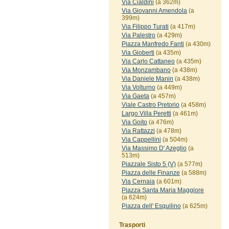
Via Cialdini
(a 362m)
Via Giovanni Amendola
(a
399m)
Via Filippo Turati
(a 417m)
Via Palestro
(a 429m)
Piazza Manfredo Fanti
(a 430m)
Via Gioberti
(a 435m)
Via Carlo Cattaneo
(a 435m)
Via Monzambano
(a 438m)
Via Daniele Manin
(a 438m)
Via Volturno
(a 449m)
Via Gaeta
(a 457m)
Viale Castro Pretorio
(a 458m)
Largo Villa Peretti
(a 461m)
Via Goito
(a 476m)
Via Rattazzi
(a 478m)
Via Cappellini
(a 504m)
Via Massimo D' Azeglio
(a
513m)
Piazzale Sisto 5 (V)
(a 577m)
Piazza delle Finanze
(a 588m)
Via Cernaia
(a 601m)
Piazza Santa Maria Maggiore
(a 624m)
Piazza dell' Esquilino
(a 625m)
Trasporti