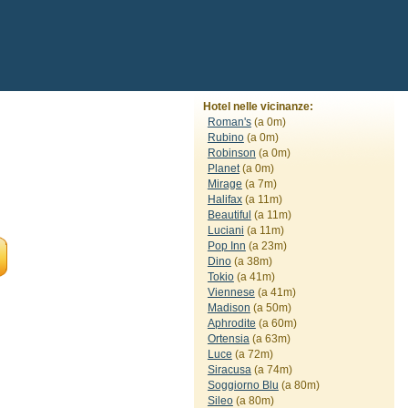
Hotel nelle vicinanze:
Roman's
(a 0m)
Rubino
(a 0m)
Robinson
(a 0m)
Planet
(a 0m)
Mirage
(a 7m)
Halifax
(a 11m)
Beautiful
(a 11m)
Luciani
(a 11m)
Pop Inn
(a 23m)
Dino
(a 38m)
Tokio
(a 41m)
Viennese
(a 41m)
Madison
(a 50m)
Aphrodite
(a 60m)
Ortensia
(a 63m)
Luce
(a 72m)
Siracusa
(a 74m)
Soggiorno Blu
(a 80m)
Sileo
(a 80m)