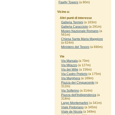
Fawlty Towers
(a 80m)
Vicino a:
Altri punti di interesse
Galleria Termini
(a 183m)
Galleria Caracciolo
(a 291m)
Museo Nazionale Romano
(a
561m)
Chiesa Santa Maria Maggiore
(a 624m)
Ministero del Tesoro
(a 690m)
Vie
Via Marsala
(a 70m)
Via Milazzo
(a 127m)
Via dei Mille
(a 156m)
Via Castro Pretorio
(a 175m)
Via Marghera
(a 189m)
Piazza dei Cinquecento
(a
312m)
Via Solferino
(a 314m)
Piazza dell'Indipendenza
(a
318m)
Largo Montemartini
(a 341m)
Viale Pretoriano
(a 345m)
Viale de Nicola
(a 349m)