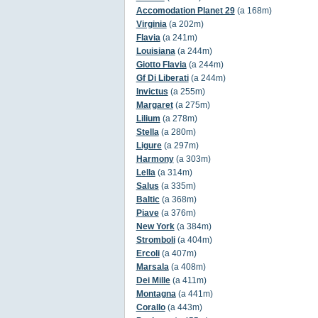
Accomodation Planet 29
(a 168m)
Virginia
(a 202m)
Flavia
(a 241m)
Louisiana
(a 244m)
Giotto Flavia
(a 244m)
Gf Di Liberati
(a 244m)
Invictus
(a 255m)
Margaret
(a 275m)
Lilium
(a 278m)
Stella
(a 280m)
Ligure
(a 297m)
Harmony
(a 303m)
Lella
(a 314m)
Salus
(a 335m)
Baltic
(a 368m)
Piave
(a 376m)
New York
(a 384m)
Stromboli
(a 404m)
Ercoli
(a 407m)
Marsala
(a 408m)
Dei Mille
(a 411m)
Montagna
(a 441m)
Corallo
(a 443m)