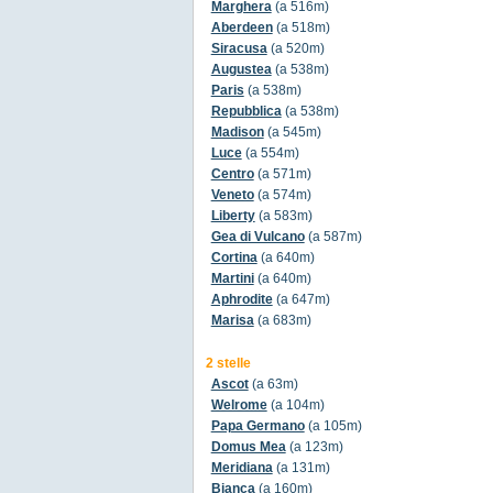
Marghera
(a 516m)
Aberdeen
(a 518m)
Siracusa
(a 520m)
Augustea
(a 538m)
Paris
(a 538m)
Repubblica
(a 538m)
Madison
(a 545m)
Luce
(a 554m)
Centro
(a 571m)
Veneto
(a 574m)
Liberty
(a 583m)
Gea di Vulcano
(a 587m)
Cortina
(a 640m)
Martini
(a 640m)
Aphrodite
(a 647m)
Marisa
(a 683m)
2 stelle
Ascot
(a 63m)
Welrome
(a 104m)
Papa Germano
(a 105m)
Domus Mea
(a 123m)
Meridiana
(a 131m)
Bianca
(a 160m)