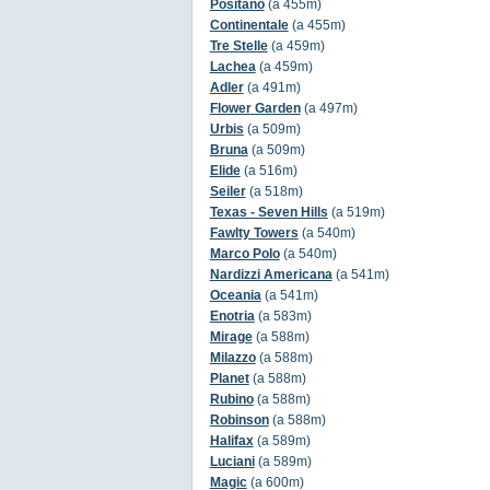
Positano
(a 455m)
Continentale
(a 455m)
Tre Stelle
(a 459m)
Lachea
(a 459m)
Adler
(a 491m)
Flower Garden
(a 497m)
Urbis
(a 509m)
Bruna
(a 509m)
Elide
(a 516m)
Seiler
(a 518m)
Texas - Seven Hills
(a 519m)
Fawlty Towers
(a 540m)
Marco Polo
(a 540m)
Nardizzi Americana
(a 541m)
Oceania
(a 541m)
Enotria
(a 583m)
Mirage
(a 588m)
Milazzo
(a 588m)
Planet
(a 588m)
Rubino
(a 588m)
Robinson
(a 588m)
Halifax
(a 589m)
Luciani
(a 589m)
Magic
(a 600m)