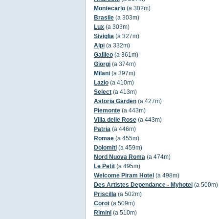
Montecarlo
(a 302m)
Brasile
(a 303m)
Lux
(a 303m)
Siviglia
(a 327m)
Alpi
(a 332m)
Galileo
(a 361m)
Giorgi
(a 374m)
Milani
(a 397m)
Lazio
(a 410m)
Select
(a 413m)
Astoria Garden
(a 427m)
Piemonte
(a 443m)
Villa delle Rose
(a 443m)
Patria
(a 446m)
Romae
(a 455m)
Dolomiti
(a 459m)
Nord Nuova Roma
(a 474m)
Le Petit
(a 495m)
Welcome Piram Hotel
(a 498m)
Des Artistes Dependance - Myhotel
(a 500m)
Priscilla
(a 502m)
Corot
(a 509m)
Rimini
(a 510m)