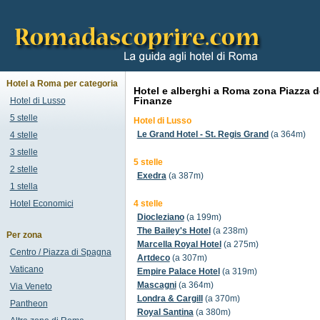
Hotel a Roma per categoria
Hotel e alberghi a Roma zona Piazza d
Finanze
Hotel di Lusso
5 stelle
Hotel di Lusso
Le Grand Hotel - St. Regis Grand
(a 364m)
4 stelle
3 stelle
5 stelle
2 stelle
Exedra
(a 387m)
1 stella
Hotel Economici
4 stelle
Diocleziano
(a 199m)
The Bailey's Hotel
(a 238m)
Per zona
Marcella Royal Hotel
(a 275m)
Centro / Piazza di Spagna
Artdeco
(a 307m)
Vaticano
Empire Palace Hotel
(a 319m)
Mascagni
(a 364m)
Via Veneto
Londra & Cargill
(a 370m)
Pantheon
Royal Santina
(a 380m)