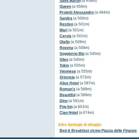
Saint Martin
(a 459m)
Queen
(a 459m)
Proietti Alessandro
(a 494m)
Sandra
(a 500m)
Restivo
(a 501m)
Mari
(a 501m)
Cervia
(a 501m)
Otello
(a 509m)
Roxena
(a 509m)
Soggiorno Blu
(a 540m)
Sileo
(a 540m)
Tokio
(a 555m)
Viennese
(a 555m)
Ortensia
(a 573m)
Alius Hotel
(a 587m)
Roman's
(a 588m)
Beautiful
(a 589m)
Dino
(a 591m)
Pop Inn
(a 601m)
Ciao Hotel
(a 674m)
Altre tipologie di alloggio
Bed & Breakfast vicino Piazza delle Finanze