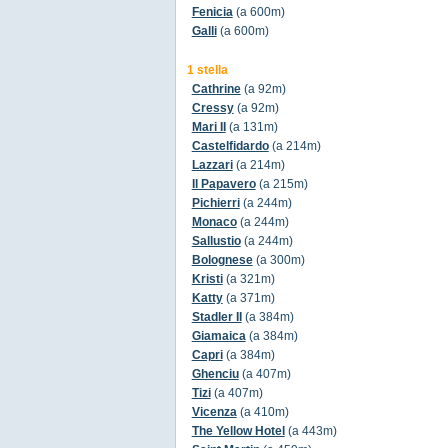
Fenicia
(a 600m)
Galli
(a 600m)
1 stella
Cathrine
(a 92m)
Cressy
(a 92m)
Mari II
(a 131m)
Castelfidardo
(a 214m)
Lazzari
(a 214m)
Il Papavero
(a 215m)
Pichierri
(a 244m)
Monaco
(a 244m)
Sallustio
(a 244m)
Bolognese
(a 300m)
Kristi
(a 321m)
Katty
(a 371m)
Stadler II
(a 384m)
Giamaica
(a 384m)
Capri
(a 384m)
Ghenciu
(a 407m)
Tizi
(a 407m)
Vicenza
(a 410m)
The Yellow Hotel
(a 443m)