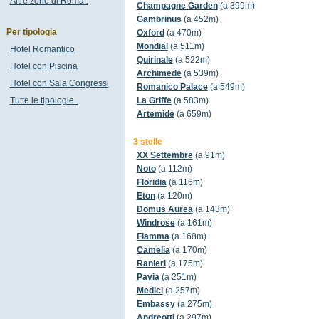
Altre zone di Roma..
Champagne Garden
(a 399m)
Gambrinus
(a 452m)
Per tipologia
Oxford
(a 470m)
Mondial
(a 511m)
Hotel Romantico
Quirinale
(a 522m)
Hotel con Piscina
Archimede
(a 539m)
Hotel con Sala Congressi
Romanico Palace
(a 549m)
Tutte le tipologie..
La Griffe
(a 583m)
Artemide
(a 659m)
3 stelle
XX Settembre
(a 91m)
Noto
(a 112m)
Floridia
(a 116m)
Eton
(a 120m)
Domus Aurea
(a 143m)
Windrose
(a 161m)
Fiamma
(a 168m)
Camelia
(a 170m)
Ranieri
(a 175m)
Pavia
(a 251m)
Medici
(a 257m)
Embassy
(a 275m)
Andreotti
(a 297m)