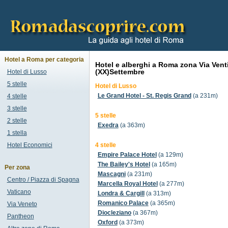
Hotel a Roma per categoria
Hotel e alberghi a Roma zona Via Vent
(XX)Settembre
Hotel di Lusso
5 stelle
Hotel di Lusso
Le Grand Hotel - St. Regis Grand
(a 231m)
4 stelle
3 stelle
5 stelle
2 stelle
Exedra
(a 363m)
1 stella
Hotel Economici
4 stelle
Empire Palace Hotel
(a 129m)
The Bailey's Hotel
(a 165m)
Per zona
Mascagni
(a 231m)
Centro / Piazza di Spagna
Marcella Royal Hotel
(a 277m)
Vaticano
Londra & Cargill
(a 313m)
Romanico Palace
(a 365m)
Via Veneto
Diocleziano
(a 367m)
Pantheon
Oxford
(a 373m)