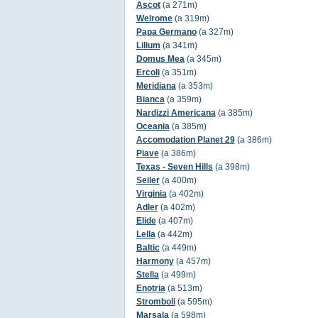
Ascot
(a 271m)
Welrome
(a 319m)
Papa Germano
(a 327m)
Lilium
(a 341m)
Domus Mea
(a 345m)
Ercoli
(a 351m)
Meridiana
(a 353m)
Bianca
(a 359m)
Nardizzi Americana
(a 385m)
Oceania
(a 385m)
Accomodation Planet 29
(a 386m)
Piave
(a 386m)
Texas - Seven Hills
(a 398m)
Seiler
(a 400m)
Virginia
(a 402m)
Adler
(a 402m)
Elide
(a 407m)
Lella
(a 442m)
Baltic
(a 449m)
Harmony
(a 457m)
Stella
(a 499m)
Enotria
(a 513m)
Stromboli
(a 595m)
Marsala
(a 598m)