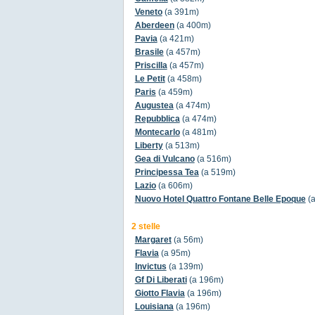
Veneto
(a 391m)
Aberdeen
(a 400m)
Pavia
(a 421m)
Brasile
(a 457m)
Priscilla
(a 457m)
Le Petit
(a 458m)
Paris
(a 459m)
Augustea
(a 474m)
Repubblica
(a 474m)
Montecarlo
(a 481m)
Liberty
(a 513m)
Gea di Vulcano
(a 516m)
Principessa Tea
(a 519m)
Lazio
(a 606m)
Nuovo Hotel Quattro Fontane Belle Epoque
(a
2 stelle
Margaret
(a 56m)
Flavia
(a 95m)
Invictus
(a 139m)
Gf Di Liberati
(a 196m)
Giotto Flavia
(a 196m)
Louisiana
(a 196m)