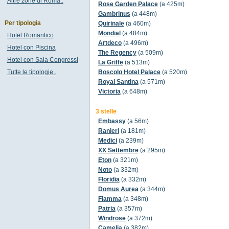
Altre zone di Roma..
Rose Garden Palace
(a 425m)
Gambrinus
(a 448m)
Per tipologia
Quirinale
(a 460m)
Mondial
(a 484m)
Hotel Romantico
Artdeco
(a 496m)
Hotel con Piscina
The Regency
(a 509m)
Hotel con Sala Congressi
La Griffe
(a 513m)
Tutte le tipologie..
Boscolo Hotel Palace
(a 520m)
Royal Santina
(a 571m)
Victoria
(a 648m)
3 stelle
Embassy
(a 56m)
Ranieri
(a 181m)
Medici
(a 239m)
XX Settembre
(a 295m)
Eton
(a 321m)
Noto
(a 332m)
Floridia
(a 332m)
Domus Aurea
(a 344m)
Fiamma
(a 348m)
Patria
(a 357m)
Windrose
(a 372m)
Camelia
(a 382m)