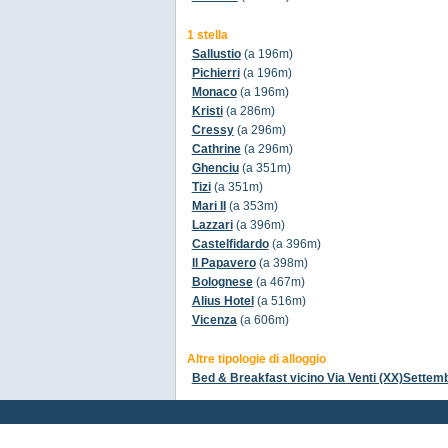
1 stella
Sallustio
(a 196m)
Pichierri
(a 196m)
Monaco
(a 196m)
Kristi
(a 286m)
Cressy
(a 296m)
Cathrine
(a 296m)
Ghenciu
(a 351m)
Tizi
(a 351m)
Mari II
(a 353m)
Lazzari
(a 396m)
Castelfidardo
(a 396m)
Il Papavero
(a 398m)
Bolognese
(a 467m)
Alius Hotel
(a 516m)
Vicenza
(a 606m)
Altre tipologie di alloggio
Bed & Breakfast vicino Via Venti (XX)Settem