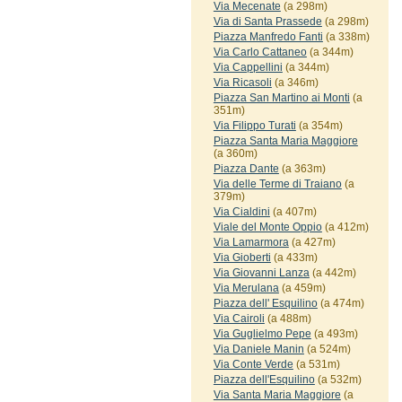
Via Mecenate
(a 298m)
Via di Santa Prassede
(a 298m)
Piazza Manfredo Fanti
(a 338m)
Via Carlo Cattaneo
(a 344m)
Via Cappellini
(a 344m)
Via Ricasoli
(a 346m)
Piazza San Martino ai Monti
(a
351m)
Via Filippo Turati
(a 354m)
Piazza Santa Maria Maggiore
(a 360m)
Piazza Dante
(a 363m)
Via delle Terme di Traiano
(a
379m)
Via Cialdini
(a 407m)
Viale del Monte Oppio
(a 412m)
Via Lamarmora
(a 427m)
Via Gioberti
(a 433m)
Via Giovanni Lanza
(a 442m)
Via Merulana
(a 459m)
Piazza dell' Esquilino
(a 474m)
Via Cairoli
(a 488m)
Via Guglielmo Pepe
(a 493m)
Via Daniele Manin
(a 524m)
Via Conte Verde
(a 531m)
Piazza dell'Esquilino
(a 532m)
Via Santa Maria Maggiore
(a