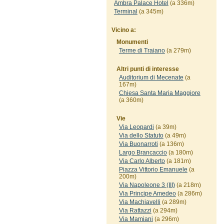
Ambra Palace Hotel
(a 336m)
Terminal
(a 345m)
Vicino a:
Monumenti
Terme di Traiano
(a 279m)
Altri punti di interesse
Auditorium di Mecenate
(a
167m)
Chiesa Santa Maria Maggiore
(a 360m)
Vie
Via Leopardi
(a 39m)
Via dello Statuto
(a 49m)
Via Buonarroti
(a 136m)
Largo Brancaccio
(a 180m)
Via Carlo Alberto
(a 181m)
Piazza Vittorio Emanuele
(a
200m)
Via Napoleone 3 (III)
(a 218m)
Via Principe Amedeo
(a 286m)
Via Machiavelli
(a 289m)
Via Rattazzi
(a 294m)
Via Mamiani
(a 296m)