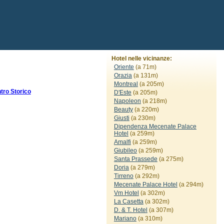
Hotel nelle vicinanze:
Oriente
(a 71m)
Orazia
(a 131m)
Montreal
(a 205m)
ro Storico
D'Este
(a 205m)
Napoleon
(a 218m)
Beauty
(a 220m)
Giusti
(a 230m)
Dipendenza Mecenate Palace
Hotel
(a 259m)
Amalfi
(a 259m)
Giubileo
(a 259m)
Santa Prassede
(a 275m)
Doria
(a 279m)
Tirreno
(a 292m)
Mecenate Palace Hotel
(a 294m)
Vm Hotel
(a 302m)
La Casetta
(a 302m)
D. & T. Hotel
(a 307m)
Mariano
(a 310m)