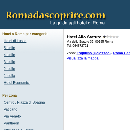
Hotel a Roma per categoria
Hotel Allo Statuto
Hotel di Lusso
Via dello Statuto 32, 00185 Roma
Tel. 064872721
5 stelle
Zona:
Esquilino (Colosseo)
/
Roma Cent
4 stelle
Visualizza la mappa
3 stelle
2 stelle
1 stella
Hotel Economici
Per zona
Centro / Piazza di Spagna
Vaticano
Via Veneto
Pantheon