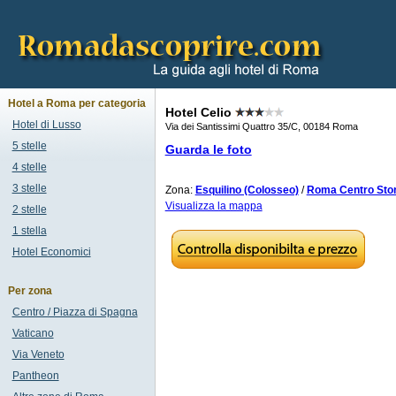
Hotel a Roma per categoria
Hotel Celio
Hotel di Lusso
Via dei Santissimi Quattro 35/C, 00184 Roma
5 stelle
Guarda le foto
4 stelle
3 stelle
Zona:
Esquilino (Colosseo)
/
Roma Centro Stor
Visualizza la mappa
2 stelle
1 stella
Hotel Economici
Per zona
Centro / Piazza di Spagna
Vaticano
Via Veneto
Pantheon