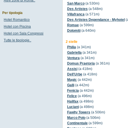
Altre zone di Roma..
San Marco
(a 530m)
Des Artistes
(a 548m)
Per tipologia
Villafranca
(a 571m)
Hotel Romantico
Des Artistes Dependance - Myhotel
(
Romae
(a 599m)
Hotel con Piscina
Dolomiti
(a 640m)
Hotel con Sala Congressi
Tutte le tipologie..
2 stelle
Philia
(a 341m)
Gabriella
(a 341m)
Ventura
(a 341m)
Domus Praetoria
(a 361m)
Assisi
(a 418m)
Dell'Urbe
(a 418m)
Magic
(a 442m)
Galli
(a 442m)
Fenicia
(a 442m)
Felice
(a 496m)
Halifax
(a 498m)
Luciani
(a 498m)
Fawlty Towers
(a 506m)
Marco Polo
(a 506m)
Continentale
(a 599m)