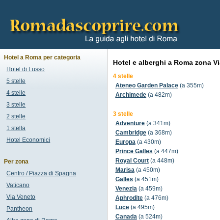
Hotel a Roma per categoria
Hotel e alberghi a Roma zona Vi
Hotel di Lusso
4 stelle
5 stelle
Ateneo Garden Palace
(a 355m)
4 stelle
Archimede
(a 482m)
3 stelle
3 stelle
2 stelle
Adventure
(a 341m)
1 stella
Cambridge
(a 368m)
Hotel Economici
Europa
(a 430m)
Prince Galles
(a 447m)
Royal Court
(a 448m)
Per zona
Marisa
(a 450m)
Centro / Piazza di Spagna
Galles
(a 451m)
Vaticano
Venezia
(a 459m)
Via Veneto
Aphrodite
(a 476m)
Luce
(a 495m)
Pantheon
Canada
(a 524m)