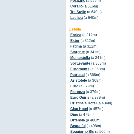
Positano
(a 599m)
Corallo
(a 616m)
Tre Stelle
(a 640m)
Lachea
(a 640m)
1 stella
Enrica
(a 312m)
Ester
(a 312m)
Fatima
(a 312m)
Stargate
(a 341m)
Montestella
(a 341m)
Sol Levante
(a 368m)
Eurorooms
(a 368m)
Petrucci
(a 368m)
Aristotele
(a 368m)
Euro
(a 379m)
Fiorenza
(a 379m)
Euro Quiris
(a 379m)
Cristina's Hotel
(a 434m)
Ciao Hotel
(a 457m)
Dino
(a 479m)
Ortensia
(a 480m)
Beautiful
(a 498m)
Soggiorno Blu
(a 506m)