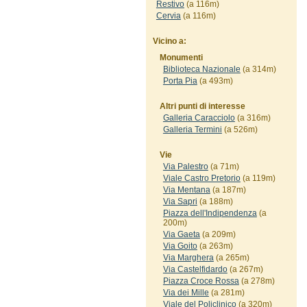
Restivo
(a 116m)
Cervia
(a 116m)
Vicino a:
Monumenti
Biblioteca Nazionale
(a 314m)
Porta Pia
(a 493m)
Altri punti di interesse
Galleria Caracciolo
(a 316m)
Galleria Termini
(a 526m)
Vie
Via Palestro
(a 71m)
Viale Castro Pretorio
(a 119m)
Via Mentana
(a 187m)
Via Sapri
(a 188m)
Piazza dell'Indipendenza
(a
200m)
Via Gaeta
(a 209m)
Via Goito
(a 263m)
Via Marghera
(a 265m)
Via Castelfidardo
(a 267m)
Piazza Croce Rossa
(a 278m)
Via dei Mille
(a 281m)
Viale del Policlinico
(a 320m)