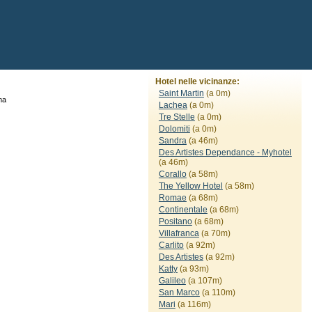
Hotel nelle vicinanze:
Saint Martin
(a 0m)
ma
Lachea
(a 0m)
Tre Stelle
(a 0m)
Dolomiti
(a 0m)
Sandra
(a 46m)
Des Artistes Dependance - Myhotel
(a 46m)
Corallo
(a 58m)
The Yellow Hotel
(a 58m)
Romae
(a 68m)
Continentale
(a 68m)
Positano
(a 68m)
Villafranca
(a 70m)
Carlito
(a 92m)
Des Artistes
(a 92m)
Katty
(a 93m)
Galileo
(a 107m)
San Marco
(a 110m)
Mari
(a 116m)