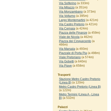
Via Solferino
(a 333m)
Via Milazzo
(a 351m)
Via Monzambano
(a 373m)
Via Volturno
(a 395m)
Largo Montemartini
(a 421m)
Via Castro Pretorio
(a 421m)
Via Cernaia
(a 424m)
Piazza delle Finanze
(a 459m)
Viale de Nicola
(a 462m)
Piazza dei Cinquecento
(a
466m)
Via Marsala
(a 493m)
Piazzale di Porta Pia
(a 498m)
Viale Pretoriano
(a 574m)
Via Gobetti
(a 640m)
Via Piave
(a 658m)
Trasporti
Stazione Metro Castro Pretorio
(Linea B)
(a 120m)
Metro Castro Pretorio (Linea B)
(a 122m)
Metro Termini (Linea A - Linea
B)
(a 532m)
Palazzi