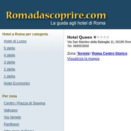
Hotel a Roma per categoria
Hotel Queen
Hotel di Lusso
Via San Martino della Battaglia 11, 00185 Ro
Tel. 068553560
5 stelle
Zona:
Termini
/
Roma Centro Storico
4 stelle
Visualizza la mappa
3 stelle
2 stelle
1 stella
Hotel Economici
Per zona
Centro / Piazza di Spagna
Vaticano
Via Veneto
Pantheon