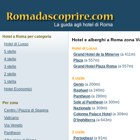
Hotel a Roma per categoria
Hotel e alberghi a Roma zona Vi
Hotel di Lusso
Hotel di Lusso
5 stelle
Grand Hotel de la Minerve
(a 411m)
4 stelle
Plaza
(a 557m)
Grand Hotel Plaza Roma
(a 557m)
3 stelle
2 stelle
4 stelle
1 stella
Genio
(a 200m)
Hotel Economici
Raphael
(a 240m)
Pantheon
(a 280m)
Sole al Pantheon
(a 300m)
Per zona
Nazionale
(a 309m)
Centro / Piazza di Spagna
Colonna Palace Hotel
(a 309m)
Vaticano
D'Inghilterra
(a 643m)
Via Veneto
3 stelle
Pantheon
Portoghesi
(a 91m)