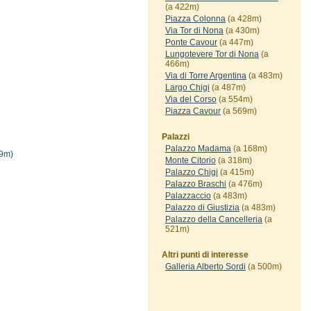
(a 422m)
Piazza Colonna
(a 428m)
Via Tor di Nona
(a 430m)
Ponte Cavour
(a 447m)
Lungotevere Tor di Nona
(a
466m)
Via di Torre Argentina
(a 483m)
Largo Chigi
(a 487m)
Via del Corso
(a 554m)
Piazza Cavour
(a 569m)
Palazzi
Palazzo Madama
(a 168m)
9m)
Monte Citorio
(a 318m)
Palazzo Chigi
(a 415m)
Palazzo Braschi
(a 476m)
Palazzaccio
(a 483m)
Palazzo di Giustizia
(a 483m)
Palazzo della Cancelleria
(a
521m)
Altri punti di interesse
Galleria Alberto Sordi
(a 500m)