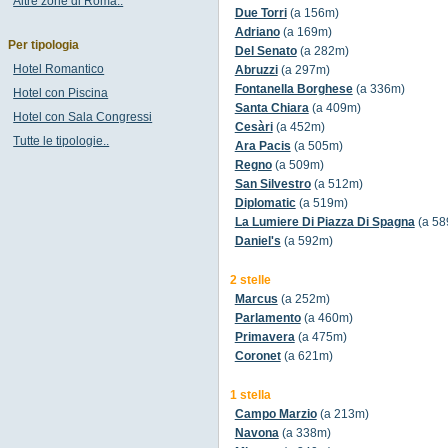
Altre zone di Roma..
Due Torri
(a 156m)
Adriano
(a 169m)
Per tipologia
Del Senato
(a 282m)
Hotel Romantico
Abruzzi
(a 297m)
Fontanella Borghese
(a 336m)
Hotel con Piscina
Santa Chiara
(a 409m)
Hotel con Sala Congressi
Cesàri
(a 452m)
Tutte le tipologie..
Ara Pacis
(a 505m)
Regno
(a 509m)
San Silvestro
(a 512m)
Diplomatic
(a 519m)
La Lumiere Di Piazza Di Spagna
(a 58
Daniel's
(a 592m)
2 stelle
Marcus
(a 252m)
Parlamento
(a 460m)
Primavera
(a 475m)
Coronet
(a 621m)
1 stella
Campo Marzio
(a 213m)
Navona
(a 338m)