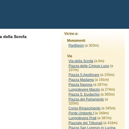
Vicino a:
a della Scrofa
Monumenti
Pantheon
(a 303m)
Vie
Via della Scrofa
(a 0m)
Piazza delle Cinque Lune
(a
107m)
Piazza S.Apollinare
(a 155m)
Piazza Madama
(a 191m)
Piazza Navona
(a 267m)
Lungotevere Marzio
(a 274m)
Piazza S. Eustachio
(a 305m)
Piazza del Parlamento
(a
320m)
Corso Rinascimento
(a 345m)
Ponte Umberto I
(a 349m)
Lungotevere Prati
(a 387m)
Piazzale dei Tribunali
(a 416m)
Piazza San Lorenzo in Lucina