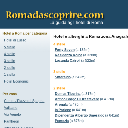
Hotel a Roma per categoria
Hotel e alberghi a Roma zona Anagraf
Hotel di Lusso
4 stelle
5 stelle
Forty Seven
(a 132m)
4 stelle
Residenza Kolbe
(a 328m)
Locanda Cairoli
(a 522m)
3 stelle
2 stelle
3 stelle
1 stella
Smeraldo
(a 642m)
Hotel Economici
2 stelle
Domus Tiberina
(a 317m)
Per zona
Antico Borgo Di Trastevere
(a 417m)
Centro / Piazza di Spagna
Arenula
(a 475m)
Vaticano
In Parione
(a 641m)
Via Veneto
Dipendenza Albergo Smeraldo
(a 641m)
Pomezia
(a 676m)
Pantheon