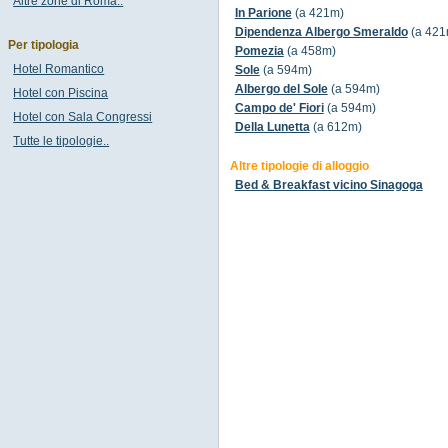
Altre zone di Roma..
In Parione
(a 421m)
Dipendenza Albergo Smeraldo
(a 421
Per tipologia
Pomezia
(a 458m)
Hotel Romantico
Sole
(a 594m)
Albergo del Sole
(a 594m)
Hotel con Piscina
Campo de' Fiori
(a 594m)
Hotel con Sala Congressi
Della Lunetta
(a 612m)
Tutte le tipologie..
Altre tipologie di alloggio
Bed & Breakfast vicino Sinagoga