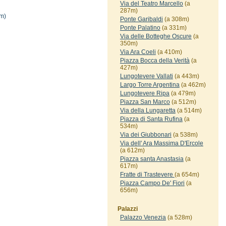
Via del Teatro Marcello
(a
287m)
m)
Ponte Garibaldi
(a 308m)
Ponte Palatino
(a 331m)
Via delle Botteghe Oscure
(a
350m)
Via Ara Coeli
(a 410m)
Piazza Bocca della Verità
(a
427m)
Lungotevere Vallati
(a 443m)
Largo Torre Argentina
(a 462m)
Lungotevere Ripa
(a 479m)
Piazza San Marco
(a 512m)
Via della Lungaretta
(a 514m)
Piazza di Santa Rufina
(a
534m)
Via dei Giubbonari
(a 538m)
Via dell' Ara Massima D'Ercole
(a 612m)
Piazza santa Anastasia
(a
617m)
Fratte di Trastevere
(a 654m)
Piazza Campo De' Fiori
(a
656m)
Palazzi
Palazzo Venezia
(a 528m)