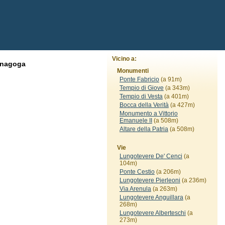
Vicino a:
inagoga
Monumenti
Ponte Fabricio
(a 91m)
Tempio di Giove
(a 343m)
Tempio di Vesta
(a 401m)
Bocca della Verità
(a 427m)
Monumento a Vittorio
Emanuele II
(a 508m)
Altare della Patria
(a 508m)
Vie
Lungotevere De' Cenci
(a
104m)
Ponte Cestio
(a 206m)
Lungotevere Pierleoni
(a 236m)
Via Arenula
(a 263m)
Lungotevere Anguillara
(a
268m)
Lungotevere Alberteschi
(a
273m)