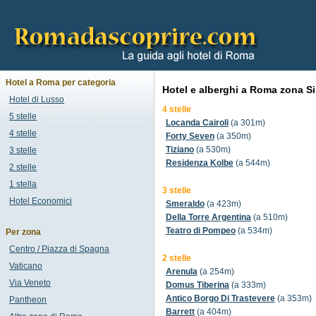
Hotel a Roma per categoria
Hotel e alberghi a Roma zona S
Hotel di Lusso
4 stelle
5 stelle
Locanda Cairoli
(a 301m)
4 stelle
Forty Seven
(a 350m)
Tiziano
(a 530m)
3 stelle
Residenza Kolbe
(a 544m)
2 stelle
1 stella
3 stelle
Hotel Economici
Smeraldo
(a 423m)
Della Torre Argentina
(a 510m)
Teatro di Pompeo
(a 534m)
Per zona
Centro / Piazza di Spagna
2 stelle
Vaticano
Arenula
(a 254m)
Via Veneto
Domus Tiberina
(a 333m)
Antico Borgo Di Trastevere
(a 353m)
Pantheon
Barrett
(a 404m)