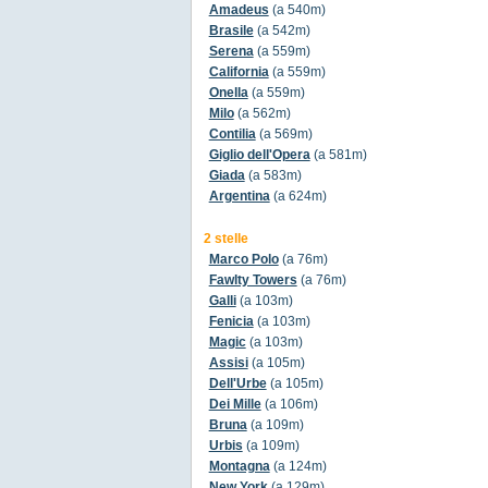
Amadeus
(a 540m)
Brasile
(a 542m)
Serena
(a 559m)
California
(a 559m)
Onella
(a 559m)
Milo
(a 562m)
Contilia
(a 569m)
Giglio dell'Opera
(a 581m)
Giada
(a 583m)
Argentina
(a 624m)
2 stelle
Marco Polo
(a 76m)
Fawlty Towers
(a 76m)
Galli
(a 103m)
Fenicia
(a 103m)
Magic
(a 103m)
Assisi
(a 105m)
Dell'Urbe
(a 105m)
Dei Mille
(a 106m)
Bruna
(a 109m)
Urbis
(a 109m)
Montagna
(a 124m)
New York
(a 129m)