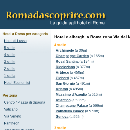
Hotel a Roma per categoria
Hotel e alberghi a Roma zona Via dei M
Hotel di Lusso
4 stelle
5 stelle
Archimede
(a 30m)
4 stelle
Champagne Garden
(a 165m)
Royal Santina
(a 194m)
3 stelle
Diocleziano
(a 377m)
2 stelle
Artdeco
(a 450m)
1 stella
Gioberti
(a 467m)
Hotel Economici
San Giorgio
(a 491m)
Ariston
(a 495m)
Massimo d'Azeglio
(a 515m)
Per zona
Atlantico
(a 536m)
Centro / Piazza di Spagna
Champagne Palace
(a 566m)
Vaticano
Palladium Palace
(a 573m)
Via Veneto
Genova
(a 592m)
Pantheon
3 stelle