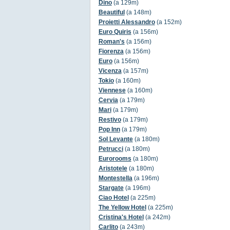
Dino
(a 129m)
Beautiful
(a 148m)
Proietti Alessandro
(a 152m)
Euro Quiris
(a 156m)
Roman's
(a 156m)
Fiorenza
(a 156m)
Euro
(a 156m)
Vicenza
(a 157m)
Tokio
(a 160m)
Viennese
(a 160m)
Cervia
(a 179m)
Mari
(a 179m)
Restivo
(a 179m)
Pop Inn
(a 179m)
Sol Levante
(a 180m)
Petrucci
(a 180m)
Eurorooms
(a 180m)
Aristotele
(a 180m)
Montestella
(a 196m)
Stargate
(a 196m)
Ciao Hotel
(a 225m)
The Yellow Hotel
(a 225m)
Cristina's Hotel
(a 242m)
Carlito
(a 243m)