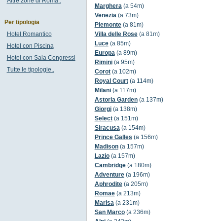
Altre zone di Roma..
Marghera
(a 54m)
Venezia
(a 73m)
Per tipologia
Piemonte
(a 81m)
Hotel Romantico
Villa delle Rose
(a 81m)
Luce
(a 85m)
Hotel con Piscina
Europa
(a 89m)
Hotel con Sala Congressi
Rimini
(a 95m)
Tutte le tipologie..
Corot
(a 102m)
Royal Court
(a 114m)
Milani
(a 117m)
Astoria Garden
(a 137m)
Giorgi
(a 138m)
Select
(a 151m)
Siracusa
(a 154m)
Prince Galles
(a 156m)
Madison
(a 157m)
Lazio
(a 157m)
Cambridge
(a 180m)
Adventure
(a 196m)
Aphrodite
(a 205m)
Romae
(a 213m)
Marisa
(a 231m)
San Marco
(a 236m)