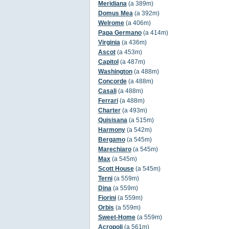
Meridiana
(a 389m)
Domus Mea
(a 392m)
Welrome
(a 406m)
Papa Germano
(a 414m)
Virginia
(a 436m)
Ascot
(a 453m)
Capitol
(a 487m)
Washington
(a 488m)
Concorde
(a 488m)
Casali
(a 488m)
Ferrari
(a 488m)
Charter
(a 493m)
Quisisana
(a 515m)
Harmony
(a 542m)
Bergamo
(a 545m)
Marechiaro
(a 545m)
Max
(a 545m)
Scott House
(a 545m)
Terni
(a 559m)
Dina
(a 559m)
Fiorini
(a 559m)
Orbis
(a 559m)
Sweet-Home
(a 559m)
Acropoli
(a 561m)