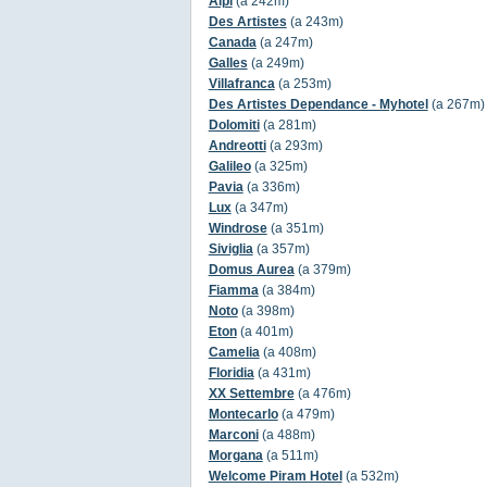
Alpi
(a 242m)
Des Artistes
(a 243m)
Canada
(a 247m)
Galles
(a 249m)
Villafranca
(a 253m)
Des Artistes Dependance - Myhotel
(a 267m)
Dolomiti
(a 281m)
Andreotti
(a 293m)
Galileo
(a 325m)
Pavia
(a 336m)
Lux
(a 347m)
Windrose
(a 351m)
Siviglia
(a 357m)
Domus Aurea
(a 379m)
Fiamma
(a 384m)
Noto
(a 398m)
Eton
(a 401m)
Camelia
(a 408m)
Floridia
(a 431m)
XX Settembre
(a 476m)
Montecarlo
(a 479m)
Marconi
(a 488m)
Morgana
(a 511m)
Welcome Piram Hotel
(a 532m)