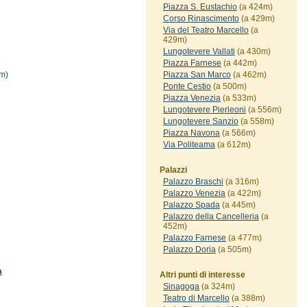
Piazza S. Eustachio
(a 424m)
Corso Rinascimento
(a 429m)
Via del Teatro Marcello
(a
429m)
Lungotevere Vallati
(a 430m)
Piazza Farnese
(a 442m)
m)
Piazza San Marco
(a 462m)
Ponte Cestio
(a 500m)
Piazza Venezia
(a 533m)
Lungotevere Pierleoni
(a 556m)
Lungotevere Sanzio
(a 558m)
Piazza Navona
(a 566m)
Via Politeama
(a 612m)
Palazzi
Palazzo Braschi
(a 316m)
Palazzo Venezia
(a 422m)
Palazzo Spada
(a 445m)
Palazzo della Cancelleria
(a
452m)
Palazzo Farnese
(a 477m)
Palazzo Doria
(a 505m)
a
Altri punti di interesse
Sinagoga
(a 324m)
Teatro di Marcello
(a 388m)