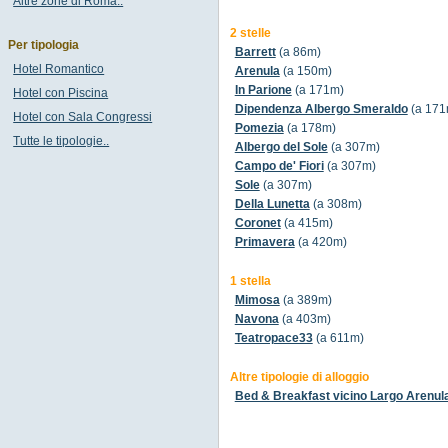
Altre zone di Roma..
2 stelle
Per tipologia
Barrett
(a 86m)
Hotel Romantico
Arenula
(a 150m)
In Parione
(a 171m)
Hotel con Piscina
Dipendenza Albergo Smeraldo
(a 171
Hotel con Sala Congressi
Pomezia
(a 178m)
Tutte le tipologie..
Albergo del Sole
(a 307m)
Campo de' Fiori
(a 307m)
Sole
(a 307m)
Della Lunetta
(a 308m)
Coronet
(a 415m)
Primavera
(a 420m)
1 stella
Mimosa
(a 389m)
Navona
(a 403m)
Teatropace33
(a 611m)
Altre tipologie di alloggio
Bed & Breakfast vicino Largo Arenul