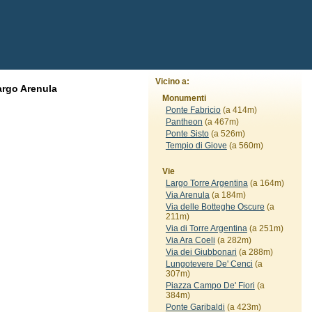
Vicino a:
argo Arenula
Monumenti
Ponte Fabricio
(a 414m)
Pantheon
(a 467m)
Ponte Sisto
(a 526m)
Tempio di Giove
(a 560m)
Vie
Largo Torre Argentina
(a 164m)
Via Arenula
(a 184m)
Via delle Botteghe Oscure
(a
211m)
Via di Torre Argentina
(a 251m)
Via Ara Coeli
(a 282m)
Via dei Giubbonari
(a 288m)
Lungotevere De' Cenci
(a
307m)
Piazza Campo De' Fiori
(a
384m)
Ponte Garibaldi
(a 423m)