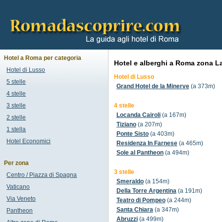
Hotel a Roma per categoria
Hotel e alberghi a Roma zona L
Hotel di Lusso
Hotel di Lusso
5 stelle
Grand Hotel de la Minerve
(a 373m)
4 stelle
3 stelle
4 stelle
Locanda Cairoli
(a 167m)
2 stelle
Tiziano
(a 207m)
1 stella
Ponte Sisto
(a 403m)
Hotel Economici
Residenza In Farnese
(a 465m)
Sole al Pantheon
(a 494m)
Per zona
3 stelle
Centro / Piazza di Spagna
Smeraldo
(a 154m)
Vaticano
Della Torre Argentina
(a 191m)
Via Veneto
Teatro di Pompeo
(a 244m)
Santa Chiara
(a 347m)
Pantheon
Abruzzi
(a 499m)