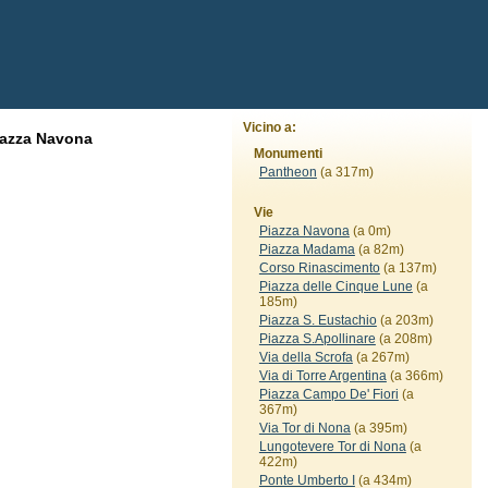
Vicino a:
iazza Navona
Monumenti
Pantheon
(a 317m)
Vie
Piazza Navona
(a 0m)
Piazza Madama
(a 82m)
Corso Rinascimento
(a 137m)
Piazza delle Cinque Lune
(a
185m)
Piazza S. Eustachio
(a 203m)
Piazza S.Apollinare
(a 208m)
Via della Scrofa
(a 267m)
Via di Torre Argentina
(a 366m)
Piazza Campo De' Fiori
(a
367m)
Via Tor di Nona
(a 395m)
Lungotevere Tor di Nona
(a
422m)
Ponte Umberto I
(a 434m)