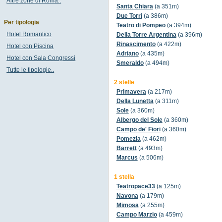
Altre zone di Roma..
Santa Chiara
(a 351m)
Due Torri
(a 386m)
Per tipologia
Teatro di Pompeo
(a 394m)
Hotel Romantico
Della Torre Argentina
(a 396m)
Rinascimento
(a 422m)
Hotel con Piscina
Adriano
(a 435m)
Hotel con Sala Congressi
Smeraldo
(a 494m)
Tutte le tipologie..
2 stelle
Primavera
(a 217m)
Della Lunetta
(a 311m)
Sole
(a 360m)
Albergo del Sole
(a 360m)
Campo de' Fiori
(a 360m)
Pomezia
(a 462m)
Barrett
(a 493m)
Marcus
(a 506m)
1 stella
Teatropace33
(a 125m)
Navona
(a 179m)
Mimosa
(a 255m)
Campo Marzio
(a 459m)