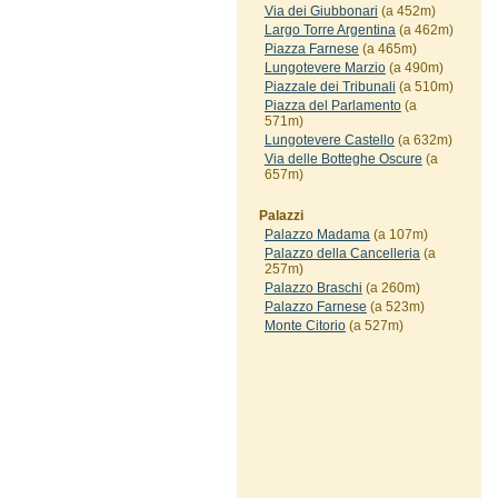
Via dei Giubbonari
(a 452m)
Largo Torre Argentina
(a 462m)
Piazza Farnese
(a 465m)
Lungotevere Marzio
(a 490m)
Piazzale dei Tribunali
(a 510m)
Piazza del Parlamento
(a
571m)
Lungotevere Castello
(a 632m)
Via delle Botteghe Oscure
(a
657m)
Palazzi
Palazzo Madama
(a 107m)
Palazzo della Cancelleria
(a
257m)
Palazzo Braschi
(a 260m)
Palazzo Farnese
(a 523m)
Monte Citorio
(a 527m)