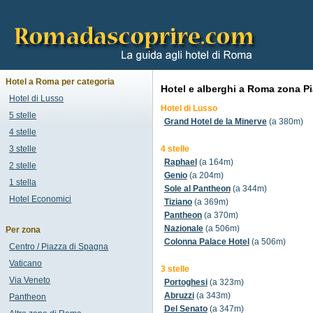
Hotel a Roma per categoria
Hotel e alberghi a Roma zona P
Hotel di Lusso
Hotel di Lusso
5 stelle
Grand Hotel de la Minerve
(a 380m)
4 stelle
3 stelle
4 stelle
Raphael
(a 164m)
2 stelle
Genio
(a 204m)
1 stella
Sole al Pantheon
(a 344m)
Hotel Economici
Tiziano
(a 369m)
Pantheon
(a 370m)
Nazionale
(a 506m)
Per zona
Colonna Palace Hotel
(a 506m)
Centro / Piazza di Spagna
Vaticano
3 stelle
Via Veneto
Portoghesi
(a 323m)
Abruzzi
(a 343m)
Pantheon
Del Senato
(a 347m)