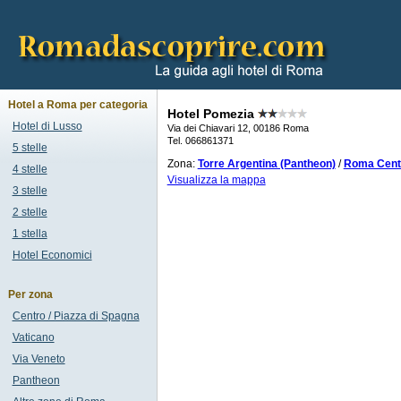
Hotel a Roma per categoria
Hotel Pomezia
Hotel di Lusso
Via dei Chiavari 12, 00186 Roma
Tel. 066861371
5 stelle
Zona:
Torre Argentina (Pantheon)
/
Roma Centr
4 stelle
Visualizza la mappa
3 stelle
2 stelle
1 stella
Hotel Economici
Per zona
Centro / Piazza di Spagna
Vaticano
Via Veneto
Pantheon