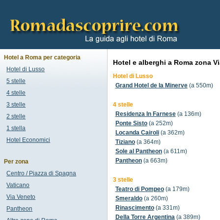
Hotel a Roma per categoria
Hotel e alberghi a Roma zona Via
Hotel di Lusso
Hotel di Lusso
5 stelle
Grand Hotel de la Minerve
(a 550m)
4 stelle
3 stelle
4 stelle
Residenza In Farnese
(a 136m)
2 stelle
Ponte Sisto
(a 252m)
1 stella
Locanda Cairoli
(a 362m)
Hotel Economici
Tiziano
(a 364m)
Sole al Pantheon
(a 611m)
Pantheon
(a 663m)
Per zona
Centro / Piazza di Spagna
3 stelle
Vaticano
Teatro di Pompeo
(a 179m)
Via Veneto
Smeraldo
(a 260m)
Rinascimento
(a 331m)
Pantheon
Della Torre Argentina
(a 389m)