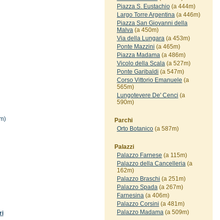
Piazza S. Eustachio
(a 444m)
Largo Torre Argentina
(a 446m)
Piazza San Giovanni della
Malva
(a 450m)
Via della Lungara
(a 453m)
Ponte Mazzini
(a 465m)
Piazza Madama
(a 486m)
Vicolo della Scala
(a 527m)
Ponte Garibaldi
(a 547m)
Corso Vittorio Emanuele
(a
565m)
Lungotevere De' Cenci
(a
590m)
m)
Parchi
Orto Botanico
(a 587m)
Palazzi
Palazzo Farnese
(a 115m)
Palazzo della Cancelleria
(a
162m)
Palazzo Braschi
(a 251m)
Palazzo Spada
(a 267m)
Farnesina
(a 406m)
Palazzo Corsini
(a 481m)
Palazzo Madama
(a 509m)
ri