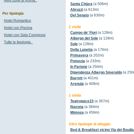
Altre zone di Roma..
Santa Chiara
(a 506m)
Abruzzi
(a 613m)
Per tipologia
Del Senato
(a 630m)
Hotel Romantico
2 stelle
Hotel con Piscina
Campo de' Fiori
(a 128m)
Hotel con Sala Congressi
Albergo del Sole
(a 128m)
Tutte le tipologie..
Sole
(a 128m)
Della Lunetta
(a 176m)
Primavera
(a 202m)
Pomezia
(a 233m)
In Parione
(a 250m)
Dipendenza Albergo Smeraldo
(a 250
Barrett
(a 401m)
Arenula
(a 409m)
1 stella
Teatropace33
(a 367m)
Navona
(a 384m)
Mimosa
(a 459m)
Altre tipologie di alloggio
Bed & Breakfast vicino Via dei Baulla