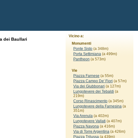
Vicino a:
 dei Baullari
Monumenti
Ponte Sisto
(a 348m)
Porta Settimiana
(a 499m)
Pantheon
(a 573m)
Vie
Piazza Farnese
(a 55m)
Piazza Campo De' Fiori
(a 57m)
Via dei Giubbonari
(a 127m)
Lungotevere dei Tebaldi
(a
219m)
Corso Rinascimento
(a 345m)
Lungotevere della Farnesina
(a
351m)
Via Arenula
(a 402m)
Lungotevere Vallati
(a 407m)
Piazza Navona
(a 416m)
Via di Torre Argentina
(a 426m)
Piazza Trilussa
(a 439m)