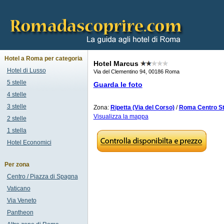
Hotel a Roma per categoria
Hotel Marcus
Hotel di Lusso
Via del Clementino 94, 00186 Roma
5 stelle
Guarda le foto
4 stelle
3 stelle
Zona:
Ripetta (Via del Corso)
/
Roma Centro St
Visualizza la mappa
2 stelle
1 stella
Hotel Economici
Per zona
Centro / Piazza di Spagna
Vaticano
Via Veneto
Pantheon