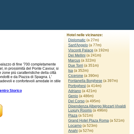
Hotel nelle vicinanze:
Diplomatic
(a 27m)
Sant'Angelo
(a 77m)
Visconti Palace
(a 192m)
Dei Mellini
(a 241m)
Marcus
(a 322m)
o palazzo di fine '700 completamente
Due Torri
(a 351m)
tel, in prossimità del Ponte Cavour, si
Isa
(a 352m)
zone più caratteristiche della città
Cicerone
(a 390m)
Condotti e da Piazza di Spagna. L'
Fontanella Borghese
(a 397m)
devoli e confortevoli arredate in stile
Portoghesi
(a 414m)
ntro Storico
Adriano
(a 421m)
Genio
(a 486m)
Del Corso
(a 495m)
Dipendenza Albergo Mozart-Vivaldi
Luxury Rooms
(a 496m)
Plaza
(a 521m)
Grand Hotel Plaza Roma
(a 521m)
Locarno
(a 523m)
Anahi
(a 527m)