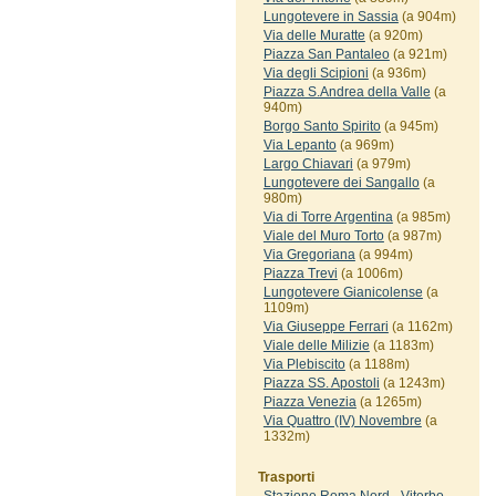
Lungotevere in Sassia
(a 904m)
Via delle Muratte
(a 920m)
Piazza San Pantaleo
(a 921m)
Via degli Scipioni
(a 936m)
Piazza S.Andrea della Valle
(a
940m)
Borgo Santo Spirito
(a 945m)
Via Lepanto
(a 969m)
Largo Chiavari
(a 979m)
Lungotevere dei Sangallo
(a
980m)
Via di Torre Argentina
(a 985m)
Viale del Muro Torto
(a 987m)
Via Gregoriana
(a 994m)
Piazza Trevi
(a 1006m)
Lungotevere Gianicolense
(a
1109m)
Via Giuseppe Ferrari
(a 1162m)
Viale delle Milizie
(a 1183m)
Via Plebiscito
(a 1188m)
Piazza SS. Apostoli
(a 1243m)
Piazza Venezia
(a 1265m)
Via Quattro (IV) Novembre
(a
1332m)
Trasporti