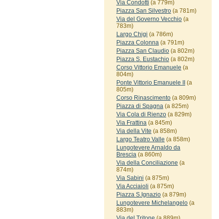
Via Condotti
(a 779m)
Piazza San Silvestro
(a 781m)
Via del Governo Vecchio
(a
783m)
Largo Chigi
(a 786m)
Piazza Colonna
(a 791m)
Piazza San Claudio
(a 802m)
Piazza S. Eustachio
(a 802m)
Corso Vittorio Emanuele
(a
804m)
Ponte Vittorio Emanuele II
(a
805m)
Corso Rinascimento
(a 809m)
Piazza di Spagna
(a 825m)
Via Cola di Rienzo
(a 829m)
Via Frattina
(a 845m)
Via della Vite
(a 858m)
Largo Teatro Valle
(a 858m)
Lungotevere Arnaldo da
Brescia
(a 860m)
Via della Conciliazione
(a
874m)
Via Sabini
(a 875m)
Via Acciaioli
(a 875m)
Piazza S.Ignazio
(a 879m)
Lungotevere Michelangelo
(a
883m)
Via del Tritone
(a 889m)