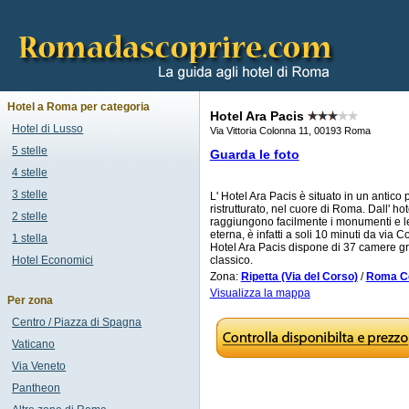
Hotel a Roma per categoria
Hotel Ara Pacis
Hotel di Lusso
Via Vittoria Colonna 11, 00193 Roma
5 stelle
Guarda le foto
4 stelle
3 stelle
L' Hotel Ara Pacis è situato in un antic
ristrutturato, nel cuore di Roma. Dall' ho
2 stelle
raggiungono facilmente i monumenti e le 
eterna, è infatti a soli 10 minuti da via 
1 stella
Hotel Ara Pacis dispone di 37 camere gra
Hotel Economici
classico.
Zona:
Ripetta (Via del Corso)
/
Roma Ce
Visualizza la mappa
Per zona
Centro / Piazza di Spagna
Vaticano
Via Veneto
Pantheon