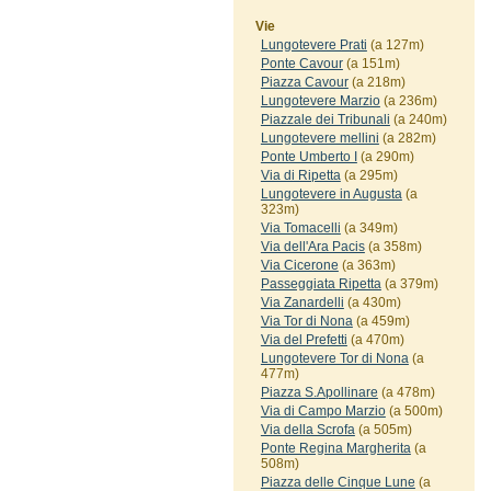
Vie
Lungotevere Prati
(a 127m)
Ponte Cavour
(a 151m)
Piazza Cavour
(a 218m)
Lungotevere Marzio
(a 236m)
Piazzale dei Tribunali
(a 240m)
Lungotevere mellini
(a 282m)
Ponte Umberto I
(a 290m)
Via di Ripetta
(a 295m)
Lungotevere in Augusta
(a
323m)
Via Tomacelli
(a 349m)
Via dell'Ara Pacis
(a 358m)
Via Cicerone
(a 363m)
Passeggiata Ripetta
(a 379m)
Via Zanardelli
(a 430m)
Via Tor di Nona
(a 459m)
Via del Prefetti
(a 470m)
Lungotevere Tor di Nona
(a
477m)
Piazza S.Apollinare
(a 478m)
Via di Campo Marzio
(a 500m)
Via della Scrofa
(a 505m)
Ponte Regina Margherita
(a
508m)
Piazza delle Cinque Lune
(a