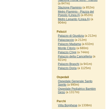
Stazione Roma Nord - Viterbo
(a 847m)
Stazione Flaminio
(a 852m)
Metro Flaminio - Piazza del
Popolo (Linea A)
(a 852m)
Metro Lepanto (Linea A)
(a
904m)
Palazzi
Palazzo di Giustizia
(a 212m)
Palazzaccio
(a 212m)
Palazzo Madama
(a 632m)
Monte Citorio
(a 680m)
Palazzo Chigi
(a 744m)
Palazzo della Cancelleria
(a
921m)
Palazzo Braschi
(a 941m)
Palazzo Doria
(a 1125m)
Ospedali
Ospedale Generale Santo
Spirito
(a 990m)
Ospedale Pediatrico Bambin
Gesù
(a 1317m)
Parchi
Villa Borghese
(a 1338m)