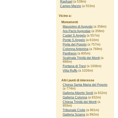
Raphael
(a 539m)
Campo Marzio
(a 553m)
Vicino a:
Monumenti
Mausoleo di Augusto
(a 358m)
Ara Pacis Augustae
(a 358m)
Castel S.Angelo
(a 557m)
Ponte S.Angelo
(a 616m)
Porta del Popolo
(a 757m)
Colonna Antonina
(a 769m)
Pantheon
(a 805m)
Scalinata Trinità dei Monti
(a
888m)
Fontana di Trevi
(a 1006m)
Villa Ruffo
(a 1026m)
Altri punti di interesse
Chiesa Santa Maria del Popolo
(a 774m)
Galleria Alberto Sordi
(a 832m)
Galleria Colonna
(a 832m)
Chiesa Trinità dei Monti
(a
955m)
Tribunale Civile
(a 991m)
Galleria Sciarra
(a 992m)