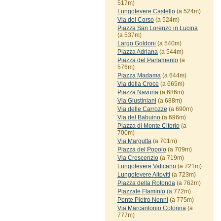
517m)
Lungotevere Castello
(a 524m)
Via del Corso
(a 524m)
Piazza San Lorenzo in Lucina
(a 537m)
Largo Goldoni
(a 540m)
Piazza Adriana
(a 544m)
Piazza del Parlamento
(a
576m)
Piazza Madama
(a 644m)
Via della Croce
(a 665m)
Piazza Navona
(a 686m)
Via Giustiniani
(a 688m)
Via delle Carrozze
(a 690m)
Via del Babuino
(a 696m)
Piazza di Monte Citorio
(a
700m)
Via Margutta
(a 701m)
Piazza del Popolo
(a 709m)
Via Crescenzio
(a 719m)
Lungotevere Vaticano
(a 721m)
Lungotevere Altoviti
(a 723m)
Piazza della Rotonda
(a 762m)
Piazzale Flaminio
(a 772m)
Ponte Pietro Nenni
(a 775m)
Via Marcantonio Colonna
(a
777m)