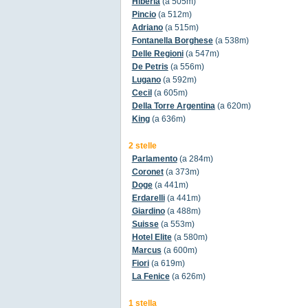
Hiberia
(a 505m)
Pincio
(a 512m)
Adriano
(a 515m)
Fontanella Borghese
(a 538m)
Delle Regioni
(a 547m)
De Petris
(a 556m)
Lugano
(a 592m)
Cecil
(a 605m)
Della Torre Argentina
(a 620m)
King
(a 636m)
2 stelle
Parlamento
(a 284m)
Coronet
(a 373m)
Doge
(a 441m)
Erdarelli
(a 441m)
Giardino
(a 488m)
Suisse
(a 553m)
Hotel Elite
(a 580m)
Marcus
(a 600m)
Fiori
(a 619m)
La Fenice
(a 626m)
1 stella