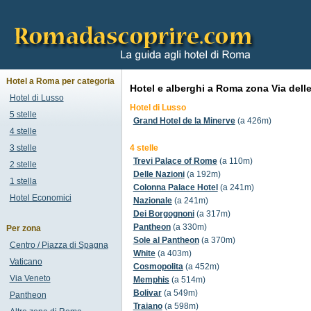
Hotel a Roma per categoria
Hotel e alberghi a Roma zona Via dell
Hotel di Lusso
Hotel di Lusso
5 stelle
Grand Hotel de la Minerve
(a 426m)
4 stelle
3 stelle
4 stelle
Trevi Palace of Rome
(a 110m)
2 stelle
Delle Nazioni
(a 192m)
1 stella
Colonna Palace Hotel
(a 241m)
Hotel Economici
Nazionale
(a 241m)
Dei Borgognoni
(a 317m)
Pantheon
(a 330m)
Per zona
Sole al Pantheon
(a 370m)
Centro / Piazza di Spagna
White
(a 403m)
Vaticano
Cosmopolita
(a 452m)
Via Veneto
Memphis
(a 514m)
Bolivar
(a 549m)
Pantheon
Traiano
(a 598m)