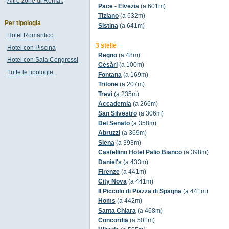
Altre zone di Roma..
Pace - Elvezia
(a 601m)
Tiziano
(a 632m)
Per tipologia
Sistina
(a 641m)
Hotel Romantico
3 stelle
Hotel con Piscina
Regno
(a 48m)
Hotel con Sala Congressi
Cesàri
(a 100m)
Tutte le tipologie..
Fontana
(a 169m)
Tritone
(a 207m)
Trevi
(a 235m)
Accademia
(a 266m)
San Silvestro
(a 306m)
Del Senato
(a 358m)
Abruzzi
(a 369m)
Siena
(a 393m)
Castellino Hotel Palio Bianco
(a 398m)
Daniel's
(a 433m)
Firenze
(a 441m)
City Nova
(a 441m)
Il Piccolo di Piazza di Spagna
(a 441m)
Homs
(a 442m)
Santa Chiara
(a 468m)
Concordia
(a 501m)