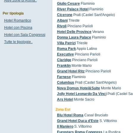
Altre zone di Roma..
Giulio Cesare
Flaminio
River Palace Hotel
Flaminio
Per tipologia
Cicerone
Prati (Castel Sant'Angelo)
Hotel Romantico
Albani
Trieste
Rivoli
Pinciano Parioli
Hotel con Piscina
Hotel Delle Province
Verano
Hotel con Sala Congressi
Donna Laura Palace
Flaminio
Tutte le tipologie..
Villa Patrizi
Trieste
Roma Park
Appio Latino
Executive
Pinciano Parioli
Claridge
Pinciano Parioli
Franklin
Monte Mario
Grand Hotel Ritz
Pinciano Parioli
Farnese
Flaminio
Columbus
Prati (Castel Sant'Angelo)
Nova Domus Hotel&Suite
Monte Mario
Jolly Hotel Leonardo Da Vinci
Prati (Castel Sa
Ars Hotel
Monte Sacro
Zona Est
Blu Hotel Roma
Casal Bruciato
Grand Hotel Duca d'Este
S. Vittorino
Il Maniero
S. Vittorino
Eurostars Roma Congress
La Rustica