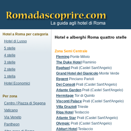
Hotel a Roma per categoria
Hotel e alberghi Roma quattro stelle
Hotel di Lusso
5 stelle
Zona Semi Centrale
4 stelle
Fleming
Ponte Milvio
3 stelle
The Duke Hotel
Flaminio
Raphael
Prati (Castel Sant'Angelo)
2 stelle
Grand Hotel del Gianicolo
Monte Verde
1 stella
Regent
Pinciano Parioli
Hotel Economici
Dei Consoli
Prati (Castel Sant'Angelo)
Atlante Garden
Prati (Castel Sant'Angelo)
Hermitage
Tor di Quinto
Per zona
Visconti Palace
Prati (Castel Sant'Angelo)
Centro / Piazza di Spagna
Villa Grazioli
Trieste
Vaticano
Ripa Hotel
Testaccio
Via Veneto
Atlante Star
Prati (Castel Sant'Angelo)
Olympic
Prati (Castel Sant'Angelo)
Pantheon
Abitart Hotel
Testaccio