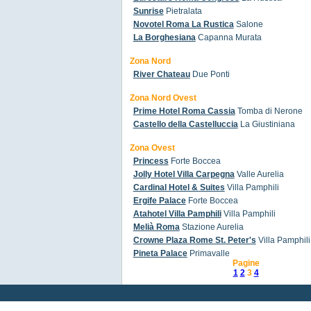
Sunrise
Pietralata
Novotel Roma La Rustica
Salone
La Borghesiana
Capanna Murata
Zona Nord
River Chateau
Due Ponti
Zona Nord Ovest
Prime Hotel Roma Cassia
Tomba di Nerone
Castello della Castelluccia
La Giustiniana
Zona Ovest
Princess
Forte Boccea
Jolly Hotel Villa Carpegna
Valle Aurelia
Cardinal Hotel & Suites
Villa Pamphili
Ergife Palace
Forte Boccea
Atahotel Villa Pamphili
Villa Pamphili
Melià Roma
Stazione Aurelia
Crowne Plaza Rome St. Peter's
Villa Pamphili
Pineta Palace
Primavalle
Pagine
1
2
3
4