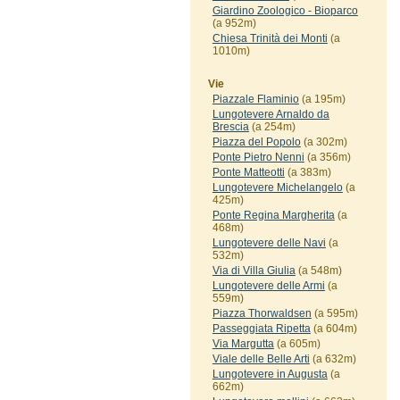
Giardino Zoologico - Bioparco
(a 952m)
Chiesa Trinità dei Monti
(a
1010m)
Vie
Piazzale Flaminio
(a 195m)
Lungotevere Arnaldo da
Brescia
(a 254m)
Piazza del Popolo
(a 302m)
Ponte Pietro Nenni
(a 356m)
Ponte Matteotti
(a 383m)
Lungotevere Michelangelo
(a
425m)
Ponte Regina Margherita
(a
468m)
Lungotevere delle Navi
(a
532m)
Via di Villa Giulia
(a 548m)
Lungotevere delle Armi
(a
559m)
Piazza Thorwaldsen
(a 595m)
Passeggiata Ripetta
(a 604m)
Via Margutta
(a 605m)
Viale delle Belle Arti
(a 632m)
Lungotevere in Augusta
(a
662m)