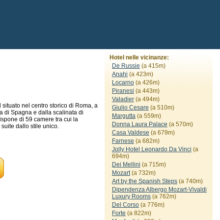
Hotel nelle vicinanze:
De Russie
(a 415m)
Anahi
(a 423m)
Locarno
(a 426m)
Piranesi
(a 443m)
Valadier
(a 494m)
 situato nel centro storico di Roma, a
Giulio Cesare
(a 510m)
a di Spagna e dalla scalinata di
Margutta
(a 559m)
dispone di 59 camere tra cui la
Donna Laura Palace
(a 570m)
suite dallo stile unico.
Casa Valdese
(a 679m)
Farnese
(a 682m)
Jolly Hotel Leonardo Da Vinci
(a
694m)
Dei Mellini
(a 715m)
Mozart
(a 732m)
Art by the Spanish Steps
(a 740m)
Dipendenza Albergo Mozart-Vivaldi
Luxury Rooms
(a 762m)
Del Corso
(a 776m)
Forte
(a 822m)