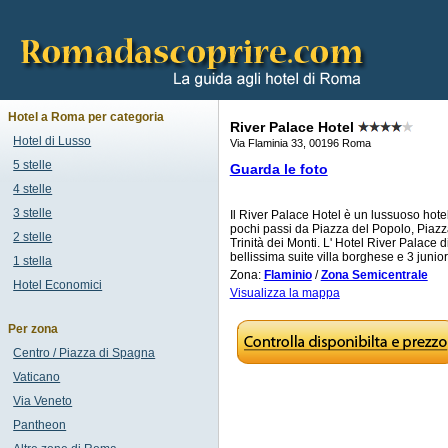
Hotel a Roma per categoria
River Palace Hotel
Hotel di Lusso
Via Flaminia 33, 00196 Roma
5 stelle
Guarda le foto
4 stelle
3 stelle
Il River Palace Hotel è un lussuoso hotel
pochi passi da Piazza del Popolo, Piazz
2 stelle
Trinità dei Monti. L' Hotel River Palace 
bellissima suite villa borghese e 3 junior 
1 stella
Zona:
Flaminio
/
Zona Semicentrale
Hotel Economici
Visualizza la mappa
Per zona
Centro / Piazza di Spagna
Vaticano
Via Veneto
Pantheon