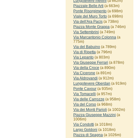
Lungotevere mellini
(a 662m)
Piazzale Belle Arti
(a 663m)
Ponte Risorgimento
(a 698m)
Viale del Muro Torto
(a 698m)
Via dell'Ara Pacis
(a 738m)
Piazza Monte Grappa
(a 746m)
Via Settembrini
(a 749m)
Via Marcantonio Colonna
(a
775m)
Via del Babuino
(a 789m)
Via di Ripetta
(a 796m)
Via Lepanto
(a 803m)
Via Giuseppe Ferrari
(a 878m)
Via della Croce
(a 890m)
Via Cicerone
(a 891m)
Via Aldrovandi
(a 912m)
Lungotevere Oberdan
(a 919m)
Ponte Cavour
(a 935m)
Via Tomacelli
(a 957m)
Via delle Carrozze
(a 958m)
Via del Corso
(a 968m)
Via dei Monti Parioli
(a 1002m)
Piazza Giuseppe Mazzini
(a
1006m)
Via Condotti
(a 1018m)
Largo Goldoni
(a 1018m)
Piazza di Spagna
(a 1026m)