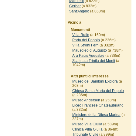
Manfredi
(a 822m)
Gerber
(a 832m)
Sant'Angelo
(a 868m)
Vicino a:
Monumenti
Villa Ruffo
(a 160m)
Porta del Popolo
(a 226m)
Villa Strohl Fern
(a 332m)
Mausoleo di Augusto
(a 738m)
Ara Pacis Augustae
(a 738m)
Scalinata Trinità dei Monti
(a
1042m)
Altri punti di interesse
Museo dei Bambini Explora
(a
203m)
Chiesa Santa Maria del Popolo
(a 236m)
Museo Andersen
(a 258m)
Liceo Francese Chateaubriand
(a 332m)
Ministero della Difesa Marina
(a
337m)
Museo Villa Giulia
(a 589m)
Clinica Villa Giulia
(a 864m)
Tribunale Civile
(a 899m)