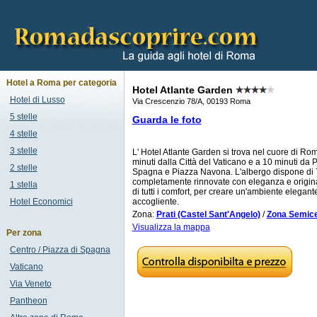
Hotel a Roma per categoria
Hotel Atlante Garden
Hotel di Lusso
Via Crescenzio 78/A, 00193 Roma
5 stelle
Guarda le foto
4 stelle
3 stelle
L' Hotel Atlante Garden si trova nel cuore di Rom
minuti dalla Città del Vaticano e a 10 minuti da 
2 stelle
Spagna e Piazza Navona. L'albergo dispone di
completamente rinnovate con eleganza e original
1 stella
di tutti i comfort, per creare un'ambiente elegant
Hotel Economici
accogliente.
Zona:
Prati (Castel Sant'Angelo)
/
Zona Semice
Visualizza la mappa
Per zona
Centro / Piazza di Spagna
Vaticano
Via Veneto
Pantheon