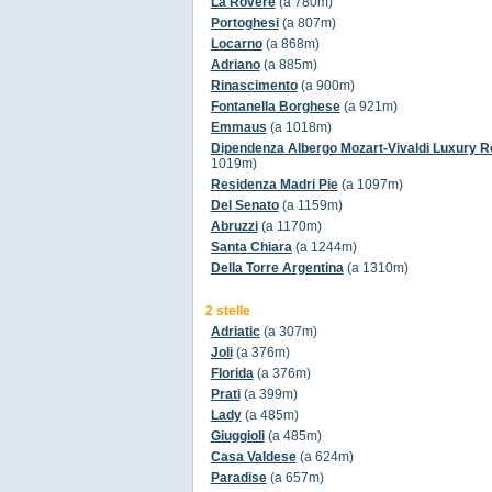
La Rovere
(a 780m)
Portoghesi
(a 807m)
Locarno
(a 868m)
Adriano
(a 885m)
Rinascimento
(a 900m)
Fontanella Borghese
(a 921m)
Emmaus
(a 1018m)
Dipendenza Albergo Mozart-Vivaldi Luxury 
1019m)
Residenza Madri Pie
(a 1097m)
Del Senato
(a 1159m)
Abruzzi
(a 1170m)
Santa Chiara
(a 1244m)
Della Torre Argentina
(a 1310m)
2 stelle
Adriatic
(a 307m)
Joli
(a 376m)
Florida
(a 376m)
Prati
(a 399m)
Lady
(a 485m)
Giuggioli
(a 485m)
Casa Valdese
(a 624m)
Paradise
(a 657m)