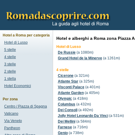
Hotel a Roma per categoria
Hotel e alberghi a Roma zona Piazza A
Hotel di Lusso
Hotel di Lusso
5 stelle
De Russie
(a 1080m)
4 stelle
Grand Hotel de la Minerve
(a 1261m)
3 stelle
4 stelle
2 stelle
Cicerone
(a 321m)
1 stella
Atlante Star
(a 325m)
Hotel Economici
Visconti Palace
(a 401m)
Atlante Garden
(a 405m)
Olympic
(a 418m)
Per zona
Columbus
(a 432m)
Centro / Piazza di Spagna
Dei Consoli
(a 492m)
Vaticano
Jolly Hotel Leonardo Da Vinci
(a 531m)
Via Veneto
Dei Mellini
(a 584m)
Farnese
(a 716m)
Pantheon
Genio
(a 738m)