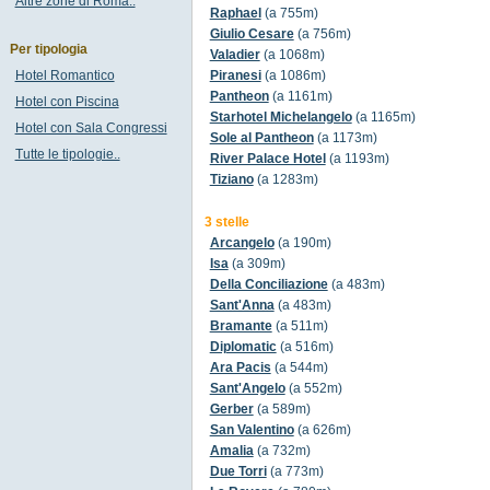
Altre zone di Roma..
Raphael
(a 755m)
Giulio Cesare
(a 756m)
Per tipologia
Valadier
(a 1068m)
Hotel Romantico
Piranesi
(a 1086m)
Pantheon
(a 1161m)
Hotel con Piscina
Starhotel Michelangelo
(a 1165m)
Hotel con Sala Congressi
Sole al Pantheon
(a 1173m)
Tutte le tipologie..
River Palace Hotel
(a 1193m)
Tiziano
(a 1283m)
3 stelle
Arcangelo
(a 190m)
Isa
(a 309m)
Della Conciliazione
(a 483m)
Sant'Anna
(a 483m)
Bramante
(a 511m)
Diplomatic
(a 516m)
Ara Pacis
(a 544m)
Sant'Angelo
(a 552m)
Gerber
(a 589m)
San Valentino
(a 626m)
Amalia
(a 732m)
Due Torri
(a 773m)