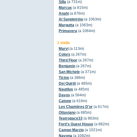
Silla
(a 731m)
Marcus
(a 815m)
Anahi
(a 876m)
Al Sanpietrino
(a 1063m)
Margutta
(a 1063m)
Primavera
(a 1064m)
1 stella
Marvi
(a 113m)
Colors
(a 267m)
Third Floor
(a 267m)
Benjamin
(a 267m)
San Michele
(a 371m)
Ticino
(a 386m)
Dei Quiriti
(a 485m)
Nautilus
(a 485m)
Davos
(a 584m)
Catone
(a 616m)
Les Chambres D'or
(a 617m)
Ottaviano
(a 685m)
Teatropace33
(a 863m)
Forti's Guest House
(a 882m)
Campo Marzio
(a 1021m)
Navona
(a 1092m)