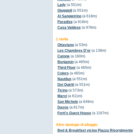
Lady
(a 551m)
Giuggioli
(a 551m)
Al Sanpietrino
(a 618m)
Paradise
(a 818m)
Casa Valdese
(a 978m)
1 stella
Ottaviano
(a 53m)
Les Chambres D'or
(a 138m)
Catone
(a 160m)
Benjamin
(a 465m)
Third Floor
(a 465m)
Colors
(a 465m)
Nautilus
(a 551m)
Dei Quiriti
(a 551m)
Ticino
(a 573m)
Marvi
(a 611m)
San Michele
(a 649m)
Davos
(a 817m)
Forti's Guest House
(a 1167m)
Altre tipologie di alloggio
Bed & Breakfast vicino Piazza Risorgimento