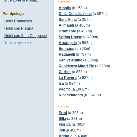
Altre zone di Roma..
3 stelle
Amalia
(a 158m)
Per tipologia
Della Conciliazione
(a 357m)
Sant'Anna
(a 357m)
Hotel Romantico
Alimandi
(a 403m)
Hotel con Piscina
Bramante
(a 407m)
Hotel con Sala Congressi
Spring House
(a 489m)
Arcangelo
(a 593m)
Tutte le tipologie..
Emmaus
(a 763m)
Raganelli
(a 787m)
San Valentino
(a 804m)
Residenza Madri Pie
(a 828m)
Gerber
(a 833m)
La Rovere
(a 927m)
Isa
(a 934m)
Pacific
(a 1066m)
Rinascimento
(a 1343m)
2 stelle
Prati
(a 295m)
Silla
(a 381m)
Florida
(a 400m)
Joli
(a 400m)
Adriatic
(a 436m)