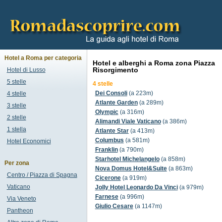
Hotel a Roma per categoria
Hotel e alberghi a Roma zona Piazza
Risorgimento
Hotel di Lusso
5 stelle
4 stelle
Dei Consoli
(a 223m)
4 stelle
Atlante Garden
(a 289m)
3 stelle
Olympic
(a 316m)
2 stelle
Alimandi Viale Vaticano
(a 386m)
1 stella
Atlante Star
(a 413m)
Columbus
(a 581m)
Hotel Economici
Franklin
(a 790m)
Starhotel Michelangelo
(a 858m)
Per zona
Nova Domus Hotel&Suite
(a 863m)
Centro / Piazza di Spagna
Cicerone
(a 919m)
Vaticano
Jolly Hotel Leonardo Da Vinci
(a 979m)
Farnese
(a 996m)
Via Veneto
Giulio Cesare
(a 1147m)
Pantheon