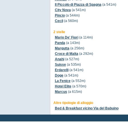
Il Piccolo di Piazza di Spagna
(a 541m)
City Nova
(a 541m)
Pincio
(a 544m)
Cecil
(a 560m)
2 stelle
Mario De' Fiori
(a 114m)
Panda
(a 143m)
Margutta
(a 256m)
Croce di Malta
(a 292m)
Anahi
(a 527m)
Suisse
(a 535m)
Erdarelli
(a 541m)
Doge
(a 541m)
La Fenice
(a 552m)
Hotel Elite
(a 570m)
Marcus
(a 615m)
Altre tipologie di alloggio
Bed & Breakfast vicino Via del Babuino