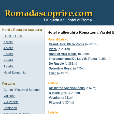
Hotel a Roma per categoria
Hotel e alberghi a Roma zona Via del
Hotel di Lusso
Hotel di Lusso
5 stelle
Grand Hotel Plaza Roma
(a 281m)
4 stelle
Plaza
(a 281m)
Hassler Villa Medici
(a 289m)
3 stelle
Intercontinental De La Ville Roma
(a 361m)
2 stelle
De Russie
(a 383m)
1 stella
Splendide Royal
(a 475m)
Hotel Economici
Eden
(a 487m)
4 stelle
Per zona
Art by the Spanish Steps
(a 62m)
Centro / Piazza di Spagna
D'Inghilterra
(a 293m)
Vaticano
Valadier
(a 311m)
Via Veneto
Piranesi
(a 354m)
Pantheon
3 stelle