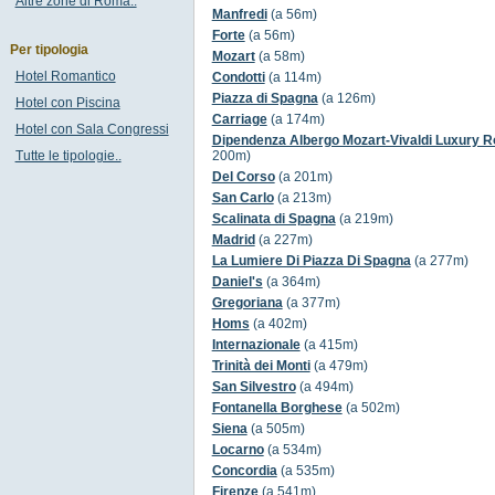
Altre zone di Roma..
Manfredi
(a 56m)
Forte
(a 56m)
Per tipologia
Mozart
(a 58m)
Hotel Romantico
Condotti
(a 114m)
Piazza di Spagna
(a 126m)
Hotel con Piscina
Carriage
(a 174m)
Hotel con Sala Congressi
Dipendenza Albergo Mozart-Vivaldi Luxury 
Tutte le tipologie..
200m)
Del Corso
(a 201m)
San Carlo
(a 213m)
Scalinata di Spagna
(a 219m)
Madrid
(a 227m)
La Lumiere Di Piazza Di Spagna
(a 277m)
Daniel's
(a 364m)
Gregoriana
(a 377m)
Homs
(a 402m)
Internazionale
(a 415m)
Trinità dei Monti
(a 479m)
San Silvestro
(a 494m)
Fontanella Borghese
(a 502m)
Siena
(a 505m)
Locarno
(a 534m)
Concordia
(a 535m)
Firenze
(a 541m)