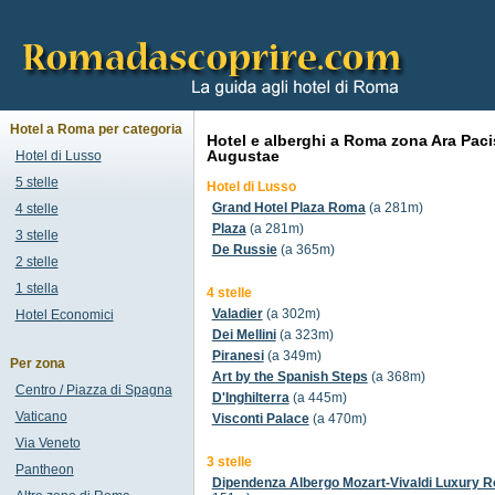
Hotel a Roma per categoria
Hotel e alberghi a Roma zona Ara Paci
Augustae
Hotel di Lusso
5 stelle
Hotel di Lusso
Grand Hotel Plaza Roma
(a 281m)
4 stelle
Plaza
(a 281m)
3 stelle
De Russie
(a 365m)
2 stelle
1 stella
4 stelle
Valadier
(a 302m)
Hotel Economici
Dei Mellini
(a 323m)
Piranesi
(a 349m)
Per zona
Art by the Spanish Steps
(a 368m)
Centro / Piazza di Spagna
D'Inghilterra
(a 445m)
Vaticano
Visconti Palace
(a 470m)
Via Veneto
3 stelle
Pantheon
Dipendenza Albergo Mozart-Vivaldi Luxury 