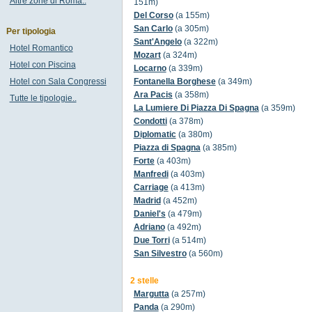
Altre zone di Roma..
151m)
Del Corso
(a 155m)
San Carlo
(a 305m)
Per tipologia
Sant'Angelo
(a 322m)
Hotel Romantico
Mozart
(a 324m)
Hotel con Piscina
Locarno
(a 339m)
Hotel con Sala Congressi
Fontanella Borghese
(a 349m)
Ara Pacis
(a 358m)
Tutte le tipologie..
La Lumiere Di Piazza Di Spagna
(a 359m)
Condotti
(a 378m)
Diplomatic
(a 380m)
Piazza di Spagna
(a 385m)
Forte
(a 403m)
Manfredi
(a 403m)
Carriage
(a 413m)
Madrid
(a 452m)
Daniel's
(a 479m)
Adriano
(a 492m)
Due Torri
(a 514m)
San Silvestro
(a 560m)
2 stelle
Margutta
(a 257m)
Panda
(a 290m)