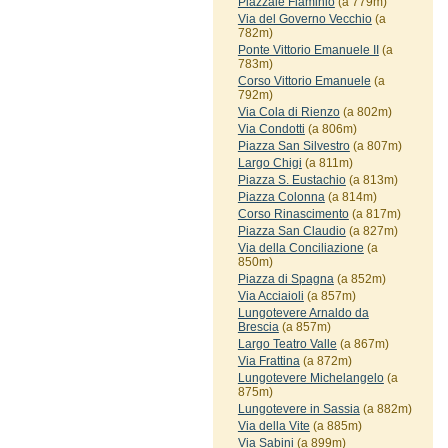
Piazzale Flaminio
(a 779m)
Via del Governo Vecchio
(a
782m)
Ponte Vittorio Emanuele II
(a
783m)
Corso Vittorio Emanuele
(a
792m)
Via Cola di Rienzo
(a 802m)
Via Condotti
(a 806m)
Piazza San Silvestro
(a 807m)
Largo Chigi
(a 811m)
Piazza S. Eustachio
(a 813m)
Piazza Colonna
(a 814m)
Corso Rinascimento
(a 817m)
Piazza San Claudio
(a 827m)
Via della Conciliazione
(a
850m)
Piazza di Spagna
(a 852m)
Via Acciaioli
(a 857m)
Lungotevere Arnaldo da
Brescia
(a 857m)
Largo Teatro Valle
(a 867m)
Via Frattina
(a 872m)
Lungotevere Michelangelo
(a
875m)
Lungotevere in Sassia
(a 882m)
Via della Vite
(a 885m)
Via Sabini
(a 899m)