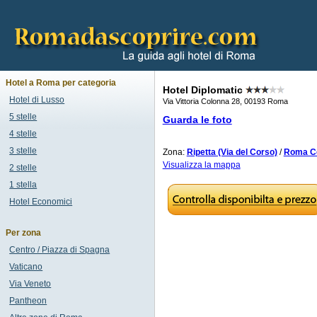
Hotel a Roma per categoria
Hotel Diplomatic
Hotel di Lusso
Via Vittoria Colonna 28, 00193 Roma
5 stelle
Guarda le foto
4 stelle
3 stelle
Zona:
Ripetta (Via del Corso)
/
Roma Ce
Visualizza la mappa
2 stelle
1 stella
Hotel Economici
Per zona
Centro / Piazza di Spagna
Vaticano
Via Veneto
Pantheon