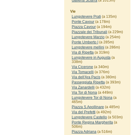
Galleria Sciarra
(a 1015m)
Vie
Lungotevere Prati
(a 135m)
Ponte Cavour
(a 178m)
Piazza Cavour
(a 194m)
Piazzale dei Tribunali
(a 229m)
Lungotevere Marzio
(a 254m)
Ponte Umberto I
(a 285m)
Lungotevere mellini
(a 286m)
Via di Ripetta
(a 319m)
Lungotevere in Augusta
(a
338m)
Via Cicerone
(a 340m)
Via Tomacelli
(a 376m)
Via dell'Ara Pacis
(a 380m)
Passeggiata Ripetta
(a 393m)
Via Zanardelli
(a 432m)
Via Tor di Nona
(a 449m)
Lungotevere Tor di Nona
(a
465m)
Piazza S.Apollinare
(a 485m)
Via del Prefetti
(a 492m)
Lungotevere Castello
(a 503m)
Ponte Regina Margherita
(a
506m)
Piazza Adriana
(a 516m)