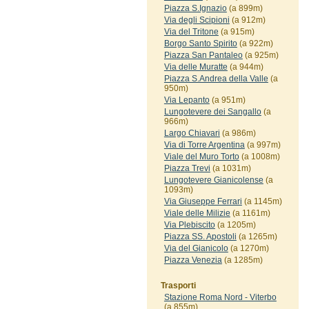
Piazza S.Ignazio
(a 899m)
Via degli Scipioni
(a 912m)
Via del Tritone
(a 915m)
Borgo Santo Spirito
(a 922m)
Piazza San Pantaleo
(a 925m)
Via delle Muratte
(a 944m)
Piazza S.Andrea della Valle
(a
950m)
Via Lepanto
(a 951m)
Lungotevere dei Sangallo
(a
966m)
Largo Chiavari
(a 986m)
Via di Torre Argentina
(a 997m)
Viale del Muro Torto
(a 1008m)
Piazza Trevi
(a 1031m)
Lungotevere Gianicolense
(a
1093m)
Via Giuseppe Ferrari
(a 1145m)
Viale delle Milizie
(a 1161m)
Via Plebiscito
(a 1205m)
Piazza SS. Apostoli
(a 1265m)
Via del Gianicolo
(a 1270m)
Piazza Venezia
(a 1285m)
Trasporti
Stazione Roma Nord - Viterbo
(a 855m)