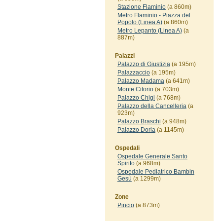
Stazione Flaminio
(a 860m)
Metro Flaminio - Piazza del
Popolo (Linea A)
(a 860m)
Metro Lepanto (Linea A)
(a
887m)
Palazzi
Palazzo di Giustizia
(a 195m)
Palazzaccio
(a 195m)
Palazzo Madama
(a 641m)
Monte Citorio
(a 703m)
Palazzo Chigi
(a 768m)
Palazzo della Cancelleria
(a
923m)
Palazzo Braschi
(a 948m)
Palazzo Doria
(a 1145m)
Ospedali
Ospedale Generale Santo
Spirito
(a 968m)
Ospedale Pediatrico Bambin
Gesù
(a 1299m)
Zone
Pincio
(a 873m)