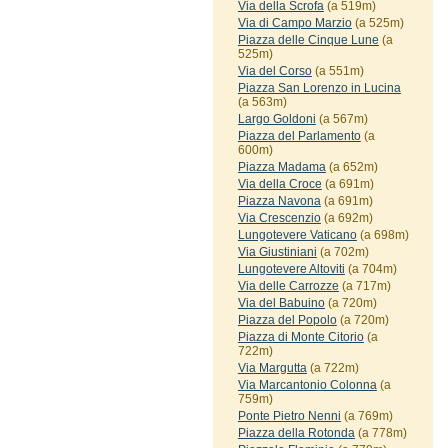
Via della Scrofa
(a 519m)
Via di Campo Marzio
(a 525m)
Piazza delle Cinque Lune
(a
525m)
Via del Corso
(a 551m)
Piazza San Lorenzo in Lucina
(a 563m)
Largo Goldoni
(a 567m)
Piazza del Parlamento
(a
600m)
Piazza Madama
(a 652m)
Via della Croce
(a 691m)
Piazza Navona
(a 691m)
Via Crescenzio
(a 692m)
Lungotevere Vaticano
(a 698m)
Via Giustiniani
(a 702m)
Lungotevere Altoviti
(a 704m)
Via delle Carrozze
(a 717m)
Via del Babuino
(a 720m)
Piazza del Popolo
(a 720m)
Piazza di Monte Citorio
(a
722m)
Via Margutta
(a 722m)
Via Marcantonio Colonna
(a
759m)
Ponte Pietro Nenni
(a 769m)
Piazza della Rotonda
(a 778m)