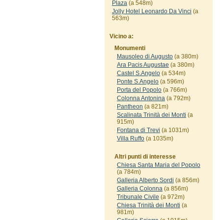
Plaza
(a 548m)
Jolly Hotel Leonardo Da Vinci
(a
563m)
Vicino a:
Monumenti
Mausoleo di Augusto
(a 380m)
Ara Pacis Augustae
(a 380m)
Castel S.Angelo
(a 534m)
Ponte S.Angelo
(a 596m)
Porta del Popolo
(a 766m)
Colonna Antonina
(a 792m)
Pantheon
(a 821m)
Scalinata Trinità dei Monti
(a
915m)
Fontana di Trevi
(a 1031m)
Villa Ruffo
(a 1035m)
Altri punti di interesse
Chiesa Santa Maria del Popolo
(a 784m)
Galleria Alberto Sordi
(a 856m)
Galleria Colonna
(a 856m)
Tribunale Civile
(a 972m)
Chiesa Trinità dei Monti
(a
981m)