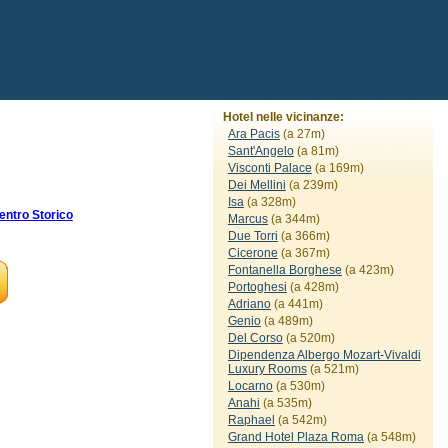
Hotel nelle vicinanze:
Ara Pacis
(a 27m)
Sant'Angelo
(a 81m)
Visconti Palace
(a 169m)
Dei Mellini
(a 239m)
Isa
(a 328m)
ntro Storico
Marcus
(a 344m)
Due Torri
(a 366m)
Cicerone
(a 367m)
Fontanella Borghese
(a 423m)
Portoghesi
(a 428m)
Adriano
(a 441m)
Genio
(a 489m)
Del Corso
(a 520m)
Dipendenza Albergo Mozart-Vivaldi
Luxury Rooms
(a 521m)
Locarno
(a 530m)
Anahi
(a 535m)
Raphael
(a 542m)
Grand Hotel Plaza Roma
(a 548m)