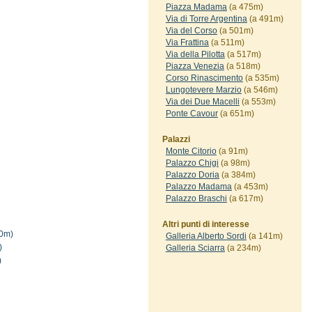
Piazza Madama
(a 475m)
Via di Torre Argentina
(a 491m)
Via del Corso
(a 501m)
Via Frattina
(a 511m)
Via della Pilotta
(a 517m)
Piazza Venezia
(a 518m)
Corso Rinascimento
(a 535m)
Lungotevere Marzio
(a 546m)
Via dei Due Macelli
(a 553m)
Ponte Cavour
(a 651m)
Palazzi
Monte Citorio
(a 91m)
Palazzo Chigi
(a 98m)
Palazzo Doria
(a 384m)
Palazzo Madama
(a 453m)
Palazzo Braschi
(a 617m)
Altri punti di interesse
0m)
Galleria Alberto Sordi
(a 141m)
)
Galleria Sciarra
(a 234m)
)