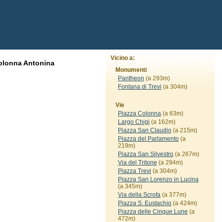
Vicino a:
Colonna Antonina
Monumenti
Pantheon
(a 293m)
Fontana di Trevi
(a 304m)
Vie
Piazza Colonna
(a 63m)
Largo Chigi
(a 162m)
Piazza San Claudio
(a 215m)
Piazza del Parlamento
(a
219m)
Piazza San Silvestro
(a 267m)
Via del Tritone
(a 294m)
Piazza Trevi
(a 304m)
Piazza San Lorenzo in Lucina
(a 345m)
Via della Scrofa
(a 377m)
Piazza S. Eustachio
(a 424m)
Piazza delle Cinque Lune
(a
472m)