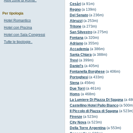
Altre zone di Roma..
Cesàri
(a 91m)
Regno
(a 139m)
Per tipologia
Del Senato
(a 236m)
Hotel Romantico
Abruzzi
(a 253m)
Tritone
(a 273m)
Hotel con Piscina
San Silvestro
(a 275m)
Hotel con Sala Congressi
Fontana
(a 320m)
Tutte le tipologie..
Adriano
(a 355m)
Accademia
(a 386m)
Santa Chiara
(a 388m)
Trevi
(a 399m)
Daniel's
(a 405m)
Fontanella Borghese
(a 406m)
Portoghesi
(a 433m)
Siena
(a 456m)
Due Torri
(a 461m)
Homs
(a 468m)
La Lumiere Di Piazza Di Spagna
(a 48
Castellino Hotel Palio Bianco
(a 500m
Il Piccolo di Piazza di Spagna
(a 523m
Firenze
(a 523m)
City Nova
(a 523m)
Della Torre Argentina
(a 553m)