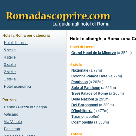
Hotel a Roma per categoria
Hotel e alberghi a Roma zona 
Hotel di Lusso
Hotel di Lusso
5 stelle
Grand Hotel de la Minerve
(a 352m)
4 stelle
3 stelle
4 stelle
Nazionale
(a 77m)
2 stelle
Colonna Palace Hotel
(a 77m)
1 stella
Pantheon
(a 203m)
Hotel Economici
Sole al Pantheon
(a 256m)
Trevi Palace of Rome
(a 265m)
Delle Nazioni
(a 295m)
Per zona
Dei Borgognoni
(a 389m)
Centro / Piazza di Spagna
D'Inghilterra
(a 477m)
Vaticano
Tiziano
(a 558m)
Via Veneto
Cosmopolita
(a 580m)
Pantheon
3 stelle