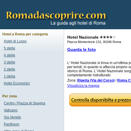
Hotel a Roma per categoria
Hotel Nazionale
Hotel di Lusso
Piazza Montecitorio 131, 00186 Roma
5 stelle
Guarda le foto
4 stelle
3 stelle
L' Hotel Nazionale si trova in un'ottima 
per turisti, in quanto si affaccia proprio
2 stelle
storico di Roma. L' Hotel Nazionale sorg
completamente ristrutturato.
1 stella
Zona:
Ripetta (Via del Corso)
/
Roma Ce
Hotel Economici
Visualizza la mappa
Per zona
Centro / Piazza di Spagna
Vaticano
Via Veneto
Pantheon