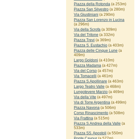
Piazza della Rotonda
(a 253m)
Piazza San Silvestro
(a 280m)
Via Giustiniani
(a 290m)
Piazza San Lorenzo in Lucina
(a 296m)
Via della Scrofa
(a 309m)
Via del Tritone
(a 332m)
Piazza Trevi
(a 369m)
Piazza S. Eustachio
(a 403m)
Piazza delle Cinque Lune
(a
409m)
Largo Goldoni
(a 410m)
Piazza Madama
(a 427m)
Via del Corso
(a 457m)
Via Tomacelli
(a 461m)
Piazza S.Apollinare
(a 463m)
Largo Teatro Valle
(a 468m)
Lungotevere Marzio
(a 469m)
Via della Vite
(a 497m)
Via di Torre Argentina
(a 499m)
Piazza Navona
(a 506m)
Corso Rinascimento
(a 508m)
Via Frattina
(a 515m)
Piazza S.Andrea della Valle
(a
533m)
Piazza SS. Apostoli
(a 550m)
Ponte Cavour
(a 577m)