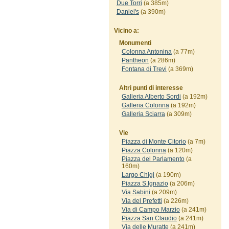
Due Torri
(a 385m)
Daniel's
(a 390m)
Vicino a:
Monumenti
Colonna Antonina
(a 77m)
Pantheon
(a 286m)
Fontana di Trevi
(a 369m)
Altri punti di interesse
Galleria Alberto Sordi
(a 192m)
Galleria Colonna
(a 192m)
Galleria Sciarra
(a 309m)
Vie
Piazza di Monte Citorio
(a 7m)
Piazza Colonna
(a 120m)
Piazza del Parlamento
(a
160m)
Largo Chigi
(a 190m)
Piazza S.Ignazio
(a 206m)
Via Sabini
(a 209m)
Via del Prefetti
(a 226m)
Via di Campo Marzio
(a 241m)
Piazza San Claudio
(a 241m)
Via delle Muratte
(a 241m)