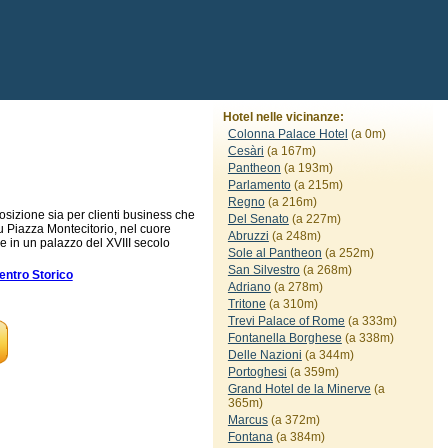
Hotel nelle vicinanze:
Colonna Palace Hotel
(a 0m)
Cesàri
(a 167m)
Pantheon
(a 193m)
Parlamento
(a 215m)
Regno
(a 216m)
posizione sia per clienti business che
Del Senato
(a 227m)
 su Piazza Montecitorio, nel cuore
Abruzzi
(a 248m)
e in un palazzo del XVIII secolo
Sole al Pantheon
(a 252m)
San Silvestro
(a 268m)
ntro Storico
Adriano
(a 278m)
Tritone
(a 310m)
Trevi Palace of Rome
(a 333m)
Fontanella Borghese
(a 338m)
Delle Nazioni
(a 344m)
Portoghesi
(a 359m)
Grand Hotel de la Minerve
(a
365m)
Marcus
(a 372m)
Fontana
(a 384m)