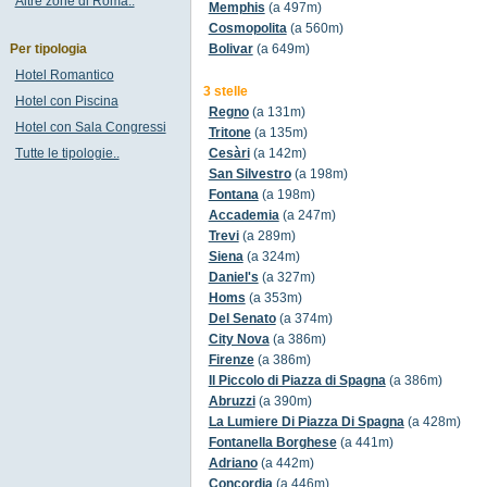
Altre zone di Roma..
Memphis
(a 497m)
Cosmopolita
(a 560m)
Per tipologia
Bolivar
(a 649m)
Hotel Romantico
3 stelle
Hotel con Piscina
Regno
(a 131m)
Hotel con Sala Congressi
Tritone
(a 135m)
Tutte le tipologie..
Cesàri
(a 142m)
San Silvestro
(a 198m)
Fontana
(a 198m)
Accademia
(a 247m)
Trevi
(a 289m)
Siena
(a 324m)
Daniel's
(a 327m)
Homs
(a 353m)
Del Senato
(a 374m)
City Nova
(a 386m)
Firenze
(a 386m)
Il Piccolo di Piazza di Spagna
(a 386m)
Abruzzi
(a 390m)
La Lumiere Di Piazza Di Spagna
(a 428m)
Fontanella Borghese
(a 441m)
Adriano
(a 442m)
Concordia
(a 446m)