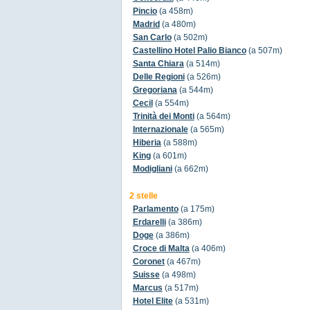
Pincio
(a 458m)
Madrid
(a 480m)
San Carlo
(a 502m)
Castellino Hotel Palio Bianco
(a 507m)
Santa Chiara
(a 514m)
Delle Regioni
(a 526m)
Gregoriana
(a 544m)
Cecil
(a 554m)
Trinità dei Monti
(a 564m)
Internazionale
(a 565m)
Hiberia
(a 588m)
King
(a 601m)
Modigliani
(a 662m)
2 stelle
Parlamento
(a 175m)
Erdarelli
(a 386m)
Doge
(a 386m)
Croce di Malta
(a 406m)
Coronet
(a 467m)
Suisse
(a 498m)
Marcus
(a 517m)
Hotel Elite
(a 531m)