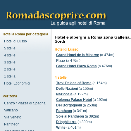
Hotel a Roma per categoria
Hotel e alberghi a Roma zona Galleria 
Sordi
Hotel di Lusso
5 stelle
Hotel di Lusso
Grand Hotel de la Minerve
(a 474m)
4 stelle
Plaza
(a 476m)
3 stelle
Grand Hotel Plaza Roma
(a 476m)
2 stelle
1 stella
4 stelle
Trevi Palace of Rome
(a 154m)
Hotel Economici
Delle Nazioni
(a 155m)
Nazionale
(a 192m)
Per zona
Colonna Palace Hotel
(a 192m)
Centro / Piazza di Spagna
Dei Borgognoni
(a 253m)
Vaticano
Pantheon
(a 341m)
Sole al Pantheon
(a 392m)
Via Veneto
D'Inghilterra
(a 399m)
Pantheon
White
(a 401m)